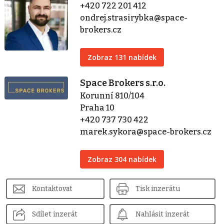
+420 722 201 412
ondrej.strasirybka@space-
brokers.cz
Zobraz 131 nabídek
Space Brokers s.r.o.
Korunní 810/104
Praha 10
+420 737 730 422
marek.sykora@space-brokers.cz
Zobraz 304 nabídek
Kontaktovat
Tisk inzerátu
Sdílet inzerát
Nahlásit inzerát