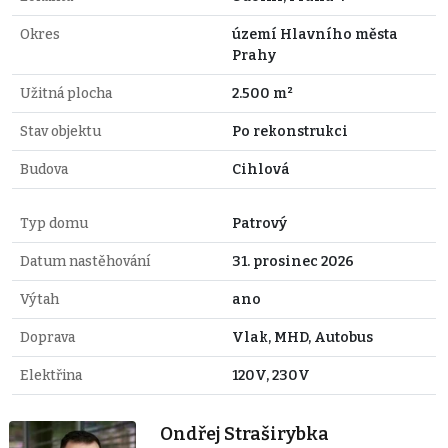
Okres
území Hlavního města
Prahy
Užitná plocha
2.500 m²
Stav objektu
Po rekonstrukci
Budova
Cihlová
Typ domu
Patrový
Datum nastěhování
31. prosinec 2026
Výtah
ano
Doprava
Vlak, MHD, Autobus
Elektřina
120V, 230V
Ondřej Straširybka