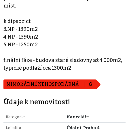
míst.
k dipsozici:
3.NP - 1390m2
4.NP - 1390m2
5.NP - 1250m2
finální fáze - budova staré sladovny až 4,000m2,
typické podlaží cca 1300m2
MIMOŘÁDNĚ NEHOSPODÁRNÁ
G
Údaje k nemovitosti
Kategorie
Kanceláře
Lokalita
Údolní, Praha 4