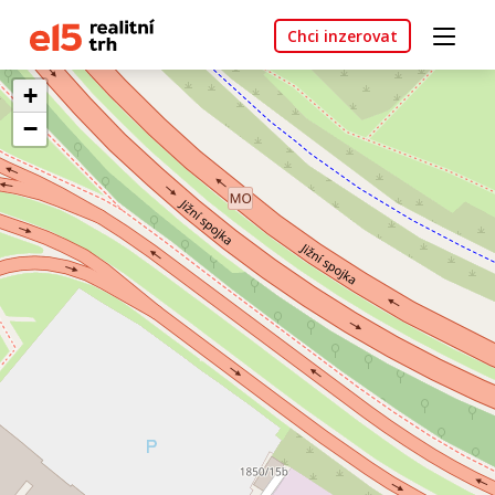
Chci inzerovat
+
−