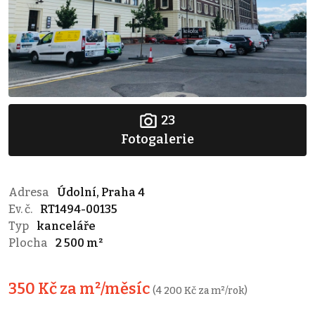
23
Fotogalerie
Adresa
Údolní, Praha 4
Ev. č.
RT1494-00135
Typ
kanceláře
Plocha
2 500 m²
350 Kč za m²/měsíc
(4 200 Kč za m²/rok)