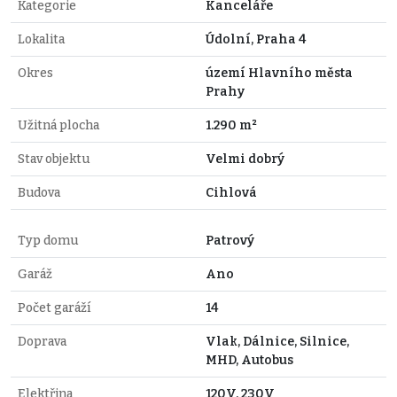
Kategorie
Kanceláře
Lokalita
Údolní, Praha 4
Okres
území Hlavního města
Prahy
Užitná plocha
1.290 m²
Stav objektu
Velmi dobrý
Budova
Cihlová
Typ domu
Patrový
Garáž
Ano
Počet garáží
14
Doprava
Vlak, Dálnice, Silnice,
MHD, Autobus
Elektřina
120V, 230V