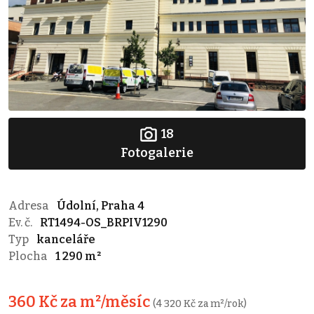
18
Fotogalerie
Adresa
Údolní, Praha 4
Ev. č.
RT1494-OS_BRPIV1290
Typ
kanceláře
Plocha
1 290 m²
360 Kč za m²/měsíc
(4 320 Kč za m²/rok)