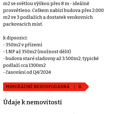
m2 se světlou výškou přes 8 m - ideálně
prosvětleno. Celkem nabízí budova přes 2.000
m2 ve 3 podlažích a dostatek venkovních
parkovacích míst.
k dipsozici:
- 350m2 v přízemí
- 1.NP až 350m2 (možnost dělit)
- budova staré sladovny až 3.500m2, typické
podlaží cca 1300m2
- časování od Q4/2024
MIMOŘÁDNĚ NEHOSPODÁRNÁ
G
Údaje k nemovitosti