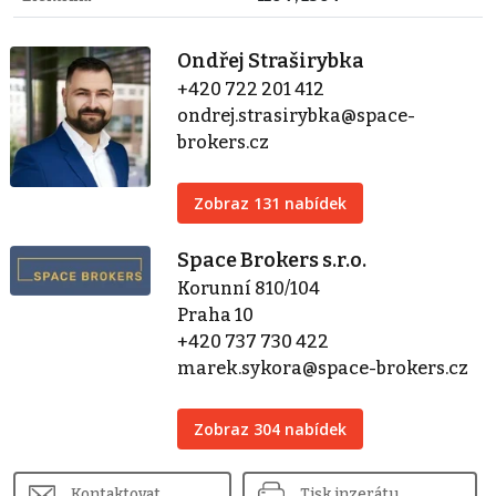
Ondřej Straširybka
+420 722 201 412
ondrej.strasirybka@space-
brokers.cz
Zobraz 131 nabídek
Space Brokers s.r.o.
Korunní 810/104
Praha 10
+420 737 730 422
marek.sykora@space-brokers.cz
Zobraz 304 nabídek
Kontaktovat
Tisk inzerátu