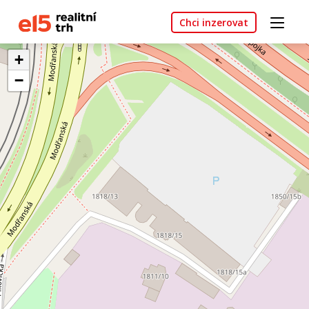
Chci inzerovat
+
−