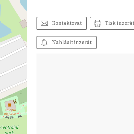
Kontaktovat
Tisk inzerá
Nahlásit inzerát