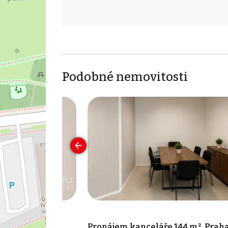
Podobné nemovitosti
 17 m², Praha 7
Pronájem kanceláře 144 m², Praha