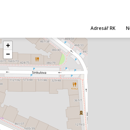
Adresář RK
N
+
−