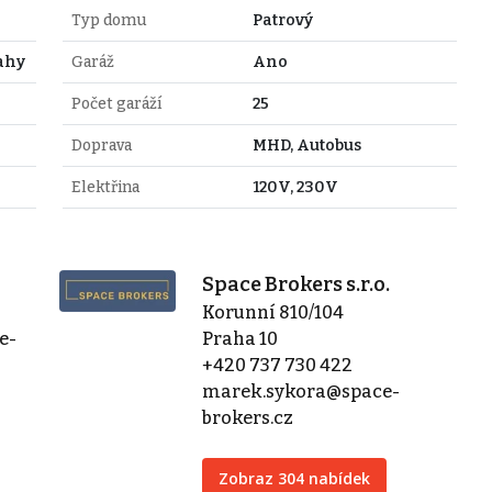
Typ domu
Patrový
ahy
Garáž
Ano
Počet garáží
25
Doprava
MHD, Autobus
Elektřina
120V, 230V
Space Brokers s.r.o.
Korunní 810/104
e-
Praha 10
+420 737 730 422
marek.sykora@space-
brokers.cz
Zobraz 304 nabídek