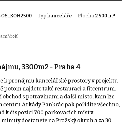
-OS_KOH2500
Typ
kanceláře
Plocha
2 500 m²
a m²/rok)
nájmu, 3300m2 - Praha 4
 k pronájmu kancelářské prostory v projektu
ě potom najdete také restauraci a fitcentrum.
í obchod s potravinami a další místo, kam lze
m centru Arkády Pankrác pak pořídíte všechno,
á k dispozici 700 parkovacích míst v
ě minuty dostanete na Pražský okruh a za 30