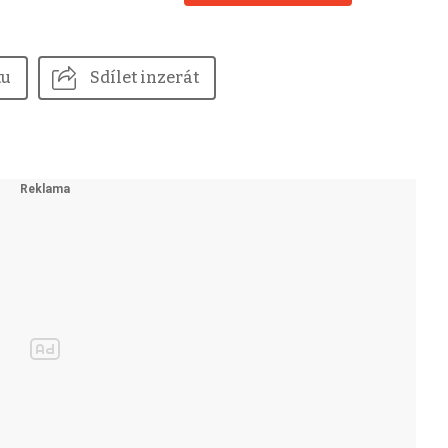
tu
Sdílet inzerát