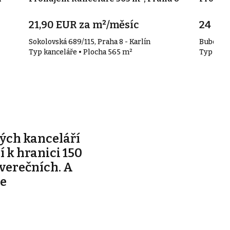
21,90 EUR za m²/měsíc
24 00
Sokolovská 689/115, Praha 8 - Karlín
Bubenečs
Typ kanceláře • Plocha 565 m²
Typ kanc
ých kanceláří
ží k hranici 150
tverečních. A
je