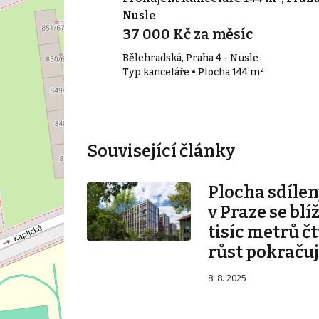
Nusle
síc
37 000 Kč za měsíc
Bělehradská, Praha 4 - Nusle
17 m²
Typ kanceláře • Plocha 144 m²
Související články
Plocha sdílen
v Praze se blí
tisíc metrů č
růst pokraču
8. 8. 2025