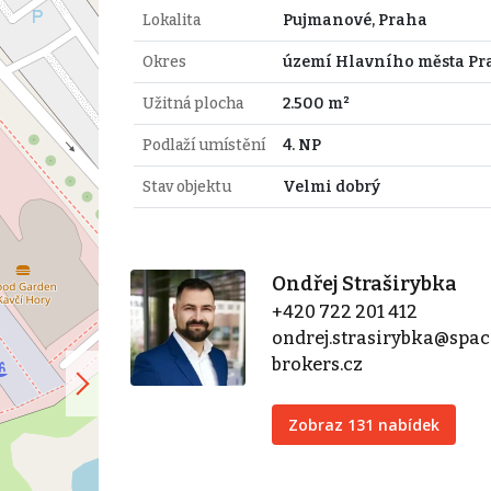
Lokalita
Pujmanové, Praha
Okres
území Hlavního města Pr
Užitná plocha
2.500 m²
Podlaží umístění
4. NP
Stav objektu
Velmi dobrý
Ondřej Straširybka
+420 722 201 412
ondrej.strasirybka@spac
brokers.cz
Zobraz 131 nabídek