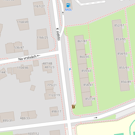
0 EUR za m²/měsíc
10 000 Kč za mě
 Staška 2059/80b, Praha 4 - Krč
Malířská, Praha 7
nceláře • Plocha 265 m²
Typ kanceláře • Plocha 