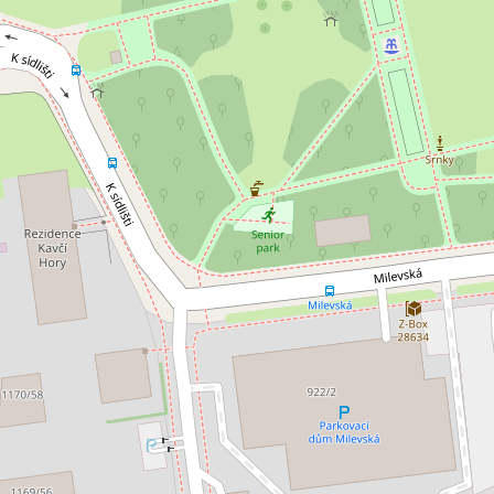
jem kanceláře 265 m², Praha -
Pronájem kanceláře