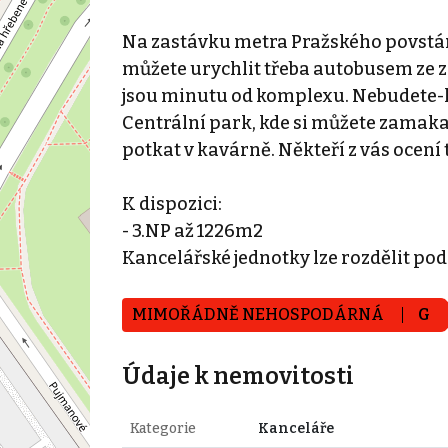
Na zastávku metra Pražského povstání
můžete urychlit třeba autobusem ze 
jsou minutu od komplexu. Nebudete-li
Centrální park, kde si můžete zamaka
potkat v kavárně. Někteří z vás ocení 
K dispozici:
- 3.NP až 1226m2
Kancelářské jednotky lze rozdělit p
MIMOŘÁDNĚ NEHOSPODÁRNÁ
G
Údaje k nemovitosti
Kategorie
Kanceláře