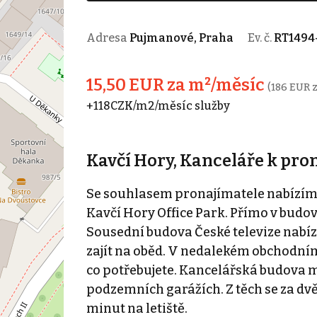
Adresa
Pujmanové, Praha
Ev. č.
RT1494
15,50 EUR za m²/měsíc
(186 EUR z
+118CZK/m2/měsíc služby
Kavčí Hory, Kanceláře k pro
Se souhlasem pronajímatele nabízíme
Kavčí Hory Office Park. Přímo v budov
Sousední budova České televize nabíz
zajít na oběd. V nedalekém obchodní
co potřebujete. Kancelářská budova m
podzemních garážích. Z těch se za dv
minut na letiště.