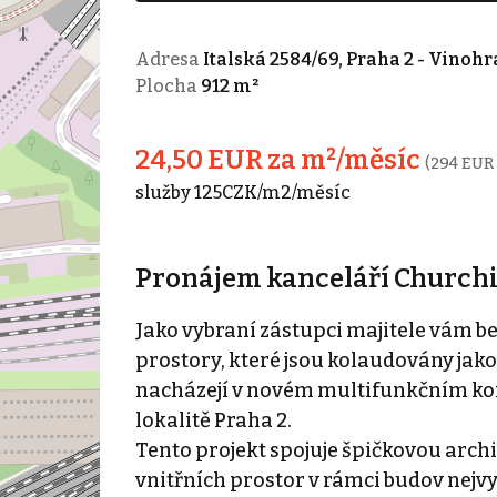
Adresa
Italská 2584/69, Praha 2 - Vinoh
Plocha
912 m²
24,50 EUR za m²/měsíc
(294 EUR 
služby 125CZK/m2/měsíc
Pronájem kanceláří Churchill 
Jako vybraní zástupci majitele vám 
prostory, které jsou kolaudovány jako
nacházejí v novém multifunkčním komp
lokalitě Praha 2.
Tento projekt spojuje špičkovou arch
vnitřních prostor v rámci budov nejvy