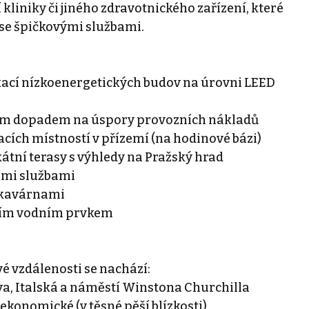
liniky či jiného zdravotnického zařízení, které
 se špičkovými službami.
kací nízkoenergetických budov na úrovni LEED
ímým dopadem na úspory provozních nákladů
ích místností v přízemí (na hodinové bázi)
ikátní terasy s výhledy na Pražský hrad
ími službami
a kavárnami
vním vodním prvkem
é vzdálenosti se nachází:
ova, Italská a náměstí Winstona Churchilla
ekonomické (v těsné pěší blízkosti)