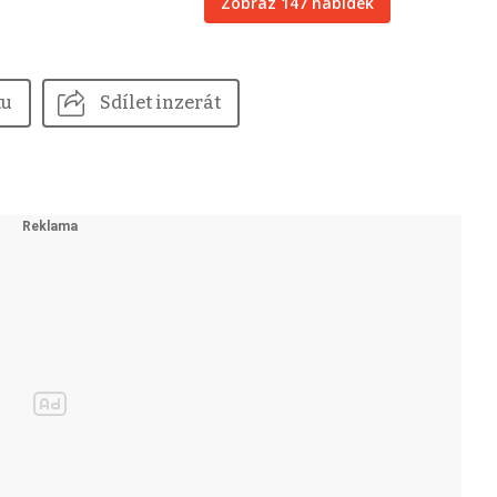
Zobraz 147 nabídek
tu
Sdílet inzerát