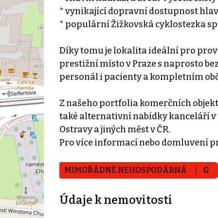
* vynikající dopravní dostupnost hl
* populární Žižkovská cyklostezka spo
Díky tomu je lokalita ideální pro pro
prestižní místo v Praze s naprosto 
personál i pacienty a kompletním o
Z našeho portfolia komerčních objek
také alternativní nabídky kanceláří v 
Ostravy a jiných měst v ČR.
Pro více informací nebo domluvení p
MIMOŘÁDNĚ NEHOSPODÁRNÁ
G
Údaje k nemovitosti