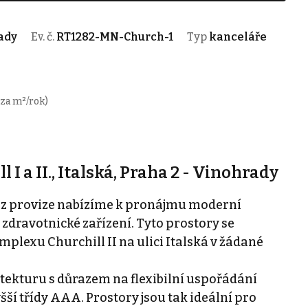
rady
Ev. č.
RT1282-MN-Church-1
Typ
kanceláře
za m²/rok)
I a II., Italská, Praha 2 - Vinohrady
bez provize nabízíme k pronájmu moderní
 zdravotnické zařízení. Tyto prostory se
lexu Churchill II na ulici Italská v žádané
itekturu s důrazem na flexibilní uspořádání
šší třídy AAA. Prostory jsou tak ideální pro