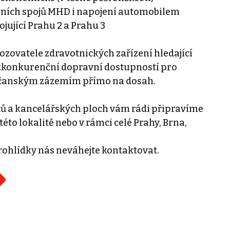
avních spojů MHD i napojení automobilem
jující Prahu 2 a Prahu 3
vozovatele zdravotnických zařízení hledající
bezkonkurenční dopravní dostupností pro
bčanským zázemím přímo na dosah.
tů a kancelářských ploch vám rádi připravíme
této lokalitě nebo v rámci celé Prahy, Brna,
rohlídky nás neváhejte kontaktovat.