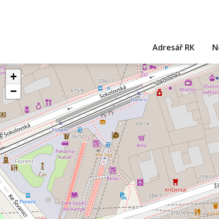
Adresář RK
N
+
−