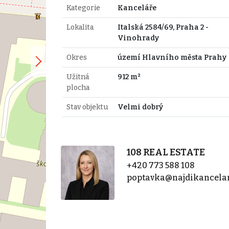
Kategorie
Kanceláře
Lokalita
Italská 2584/69, Praha 2 -
Vinohrady
Okres
území Hlavního města Prahy
Užitná
912 m²
plocha
Stav objektu
Velmi dobrý
108 REAL ESTATE
+420 773 588 108
poptavka@najdikancelar