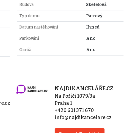
Budova
Skeletová
Typ domu
Patrový
Datum nastěhování
Ihned
Parkování
Ano
Garáž
Ano
NAJDIKANCELÁŘE.CZ
Na Poříčí 1079/3a
e.cz
Praha 1
+420 601 371 670
info@najdikancelare.cz