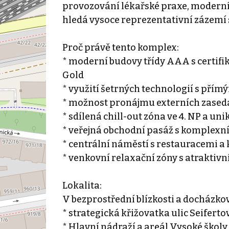
provozování lékařské praxe, moderní k
hledá vysoce reprezentativní zázemí
Proč právě tento komplex:
* moderní budovy třídy AAA s certifi
Gold
* využití šetrných technologií s př
* možnost pronájmu externích zasedac
* sdílená chill-out zóna ve 4. NP a un
* veřejná obchodní pasáž s komplexn
* centrální náměstí s restauracemi 
* venkovní relaxační zóny s atrakti
Lokalita:
V bezprostřední blízkosti a docházkov
* strategická křižovatka ulic Seifert
* Hlavní nádraží a areál Vysoké školy 