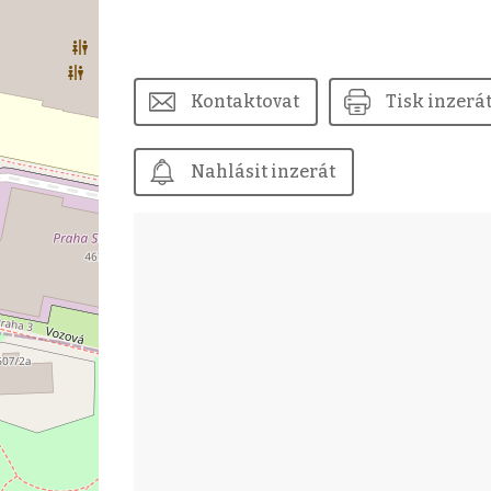
Kontaktovat
Tisk inzerá
Nahlásit inzerát