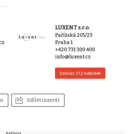
LUXENT s.r.o.
Pařížská 205/23
cz
Praha 1
+420 731 300 400
info@luxent.cz
Zobraz 212 nabídek
tu
Sdílet inzerát