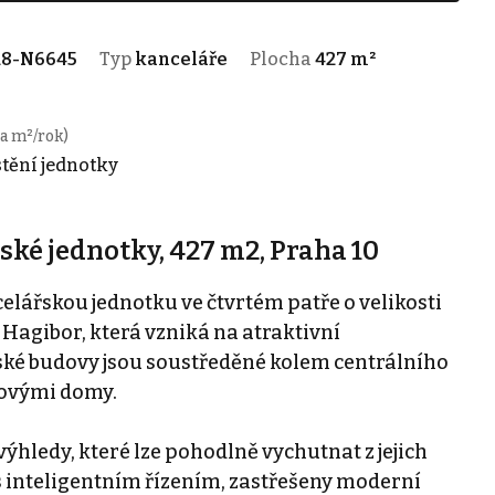
28-N6645
Typ
kanceláře
Plocha
427 m²
a m²/rok)
stění jednotky
ké jednotky, 427 m2, Praha 10
lářskou jednotku ve čtvrtém patře o velikosti
 Hagibor, která vzniká na atraktivní
ské budovy jsou soustředěné kolem centrálního
tovými domy.
hledy, které lze pohodlně vychutnat z jejich
 s inteligentním řízením, zastřešeny moderní