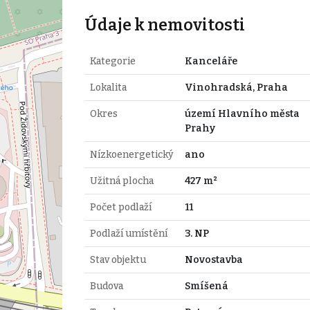
Údaje k nemovitosti
Kategorie
Kanceláře
Lokalita
Vinohradská, Praha
Okres
území Hlavního města
Prahy
Nízkoenergetický
ano
Užitná plocha
427 m²
Počet podlaží
11
Podlaží umístění
3. NP
Stav objektu
Novostavba
Budova
Smíšená