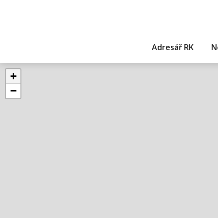
Adresář RK
N
+
−