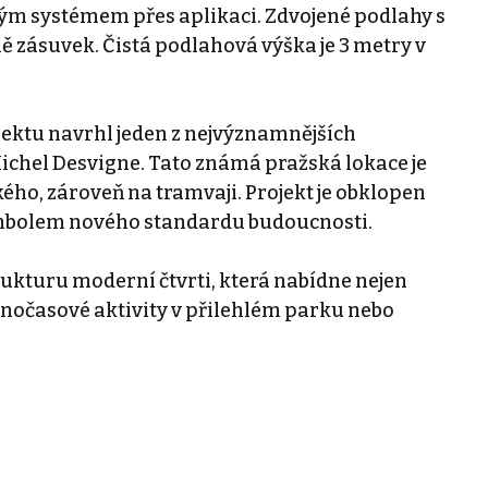
vým systémem přes aplikaci. Zdvojené podlahy s
 zásuvek. Čistá podlahová výška je 3 metry v
jektu navrhl jeden z nejvýznamnějších
ichel Desvigne. Tato známá pražská lokace je
ého, zároveň na tramvaji. Projekt je obklopen
ymbolem nového standardu budoucnosti.
ukturu moderní čtvrti, která nabídne nejen
olnočasové aktivity v přilehlém parku nebo