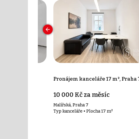
 50 m², Praha -
Pronájem kanceláře 17 m², Praha 
íc
10 000 Kč za měsíc
ha 4 - Nusle
Malířská, Praha 7
50 m²
Typ kanceláře • Plocha 17 m²