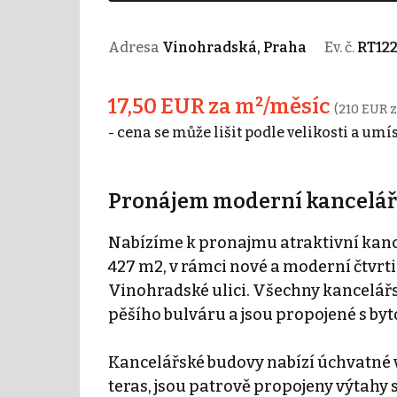
Adresa
Vinohradská, Praha
Ev. č.
RT12
17,50 EUR za m²/měsíc
(210 EUR z
- cena se může lišit podle velikosti a umí
Pronájem moderní kancelářs
Nabízíme k pronajmu atraktivní kance
427 m2, v rámci nové a moderní čtvrti
Vinohradské ulici. Všechny kancelář
pěšího bulváru a jsou propojené s by
Kancelářské budovy nabízí úchvatné vý
teras, jsou patrově propojeny výtahy