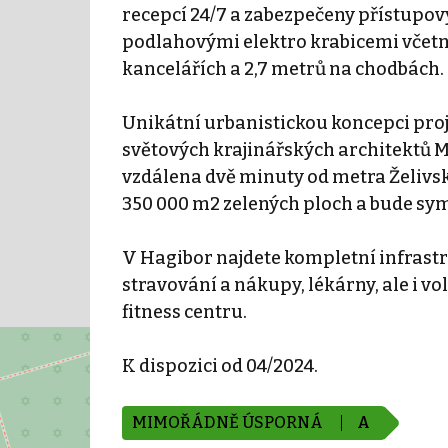
recepcí 24/7 a zabezpečeny přístupo
podlahovými elektro krabicemi včetně
kancelářích a 2,7 metrů na chodbách.
Unikátní urbanistickou koncepci pro
světových krajinářských architektů M
vzdálena dvě minuty od metra Želivsk
350 000 m2 zelených ploch a bude s
V Hagibor najdete kompletní infrastr
stravování a nákupy, lékárny, ale i v
fitness centru.
K dispozici od 04/2024.
MIMOŘÁDNĚ ÚSPORNÁ
A