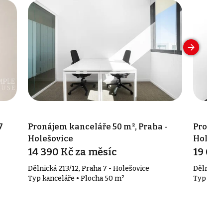
7
Pronájem kanceláře 50 m², Praha -
Pronáje
Holešovice
Holešo
14 390 Kč za měsíc
19 090
Dělnická 213/12, Praha 7 - Holešovice
Dělnická 
Typ kanceláře • Plocha 50 m²
Typ kanc