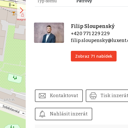
Typ domu
Patrový
Filip Sloupenský
+420 771 229 229
filip.sloupensky@luxent.
Zobraz 71 nabídek
Kontaktovat
Tisk inzerá
Nahlásit inzerát