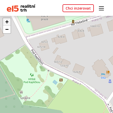
Chci inzerovat
+
−