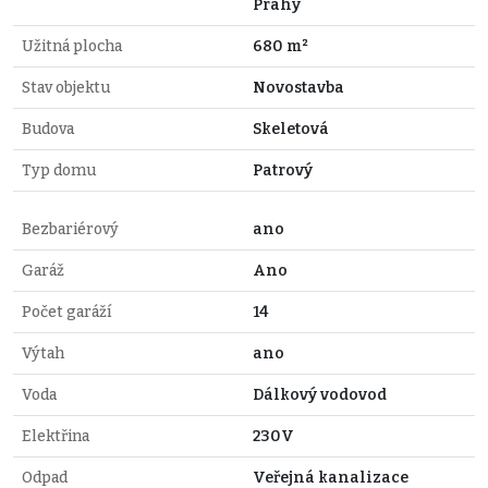
Prahy
Užitná plocha
680 m²
Stav objektu
Novostavba
Budova
Skeletová
Typ domu
Patrový
Bezbariérový
ano
Garáž
Ano
Počet garáží
14
Výtah
ano
Voda
Dálkový vodovod
Elektřina
230V
Odpad
Veřejná kanalizace