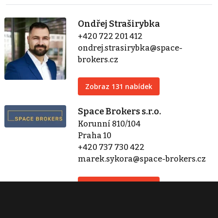
Ondřej Straširybka
+420 722 201 412
ondrej.strasirybka@space-
brokers.cz
Zobraz 131 nabídek
Space Brokers s.r.o.
Korunní 810/104
Praha 10
+420 737 730 422
marek.sykora@space-brokers.cz
Zobraz 304 nabídek
Kontaktovat
Tisk inzerátu