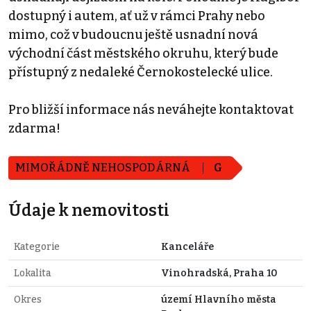
dostupný i autem, ať už v rámci Prahy nebo
mimo, což v budoucnu ještě usnadní nová
východní část městského okruhu, který bude
přístupný z nedaleké Černokostelecké ulice.
Pro bližší informace nás neváhejte kontaktovat
zdarma!
MIMOŘÁDNĚ NEHOSPODÁRNÁ
G
Údaje k nemovitosti
Kategorie
Kanceláře
Lokalita
Vinohradská, Praha 10
Okres
území Hlavního města