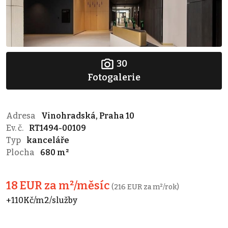
30
Fotogalerie
Adresa
Vinohradská, Praha 10
Ev. č.
RT1494-00109
Typ
kanceláře
Plocha
680 m²
18 EUR za m²/měsíc
(216 EUR za m²/rok)
+110Kč/m2/služby