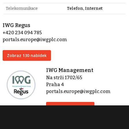
Telekomunikace
Telefon, Internet
IWG Regus
+420 234 094 785
portals.europe@iwgplc.com
Zobraz 130 nabídek
IWG Management
Na strži 1702/65
Praha 4
portals.europe@iwgplc.com
Zobraz 200 nabídek
Kontaktovat
Tisk inzerátu