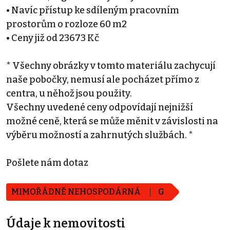
• Navíc přístup ke sdíleným pracovním
prostorům o rozloze 60 m2
• Ceny již od 23673 Kč
* Všechny obrázky v tomto materiálu zachycují
naše pobočky, nemusí ale pocházet přímo z
centra, u něhož jsou použity.
Všechny uvedené ceny odpovídají nejnižší
možné ceně, která se může měnit v závislosti na
výběru možností a zahrnutých službách. *
Pošlete nám dotaz
MIMOŘÁDNĚ NEHOSPODÁRNÁ
G
Údaje k nemovitosti