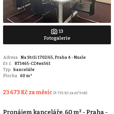
13
Fotogalerie
Adresa
Na Strži 1702/65, Praha 4 - Nusle
Ev. č.
RT1465-CZ4ws561
Typ
kanceláře
Plocha
60 m²
23 673 Kč za měsíc
(4 735 Kč za m²/rok)
Pronájem kanceláře, 60 m² - Praha -