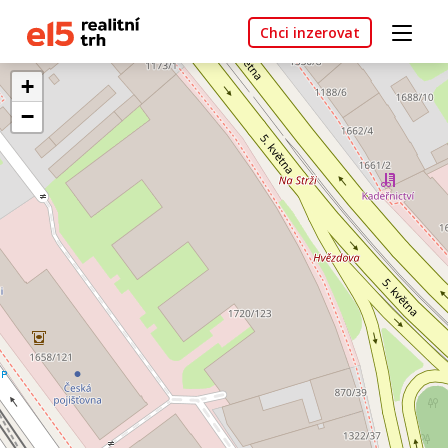
Chci inzerovat
+
−