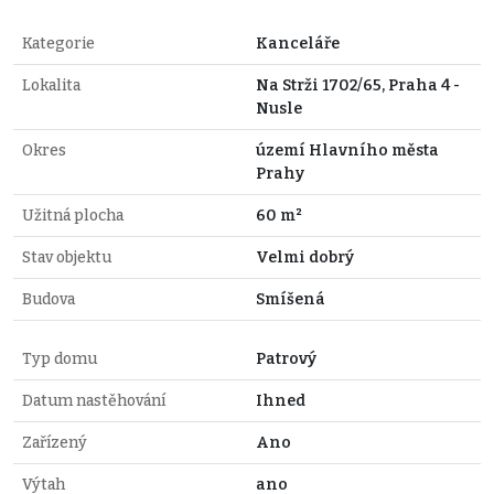
Kategorie
Kanceláře
Lokalita
Na Strži 1702/65, Praha 4 -
Nusle
Okres
území Hlavního města
Prahy
Užitná plocha
60 m²
Stav objektu
Velmi dobrý
Budova
Smíšená
Typ domu
Patrový
Datum nastěhování
Ihned
Zařízený
Ano
Výtah
ano