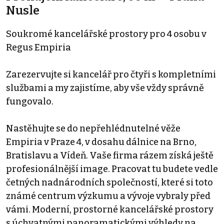
Nusle
Soukromé kancelářské prostory pro 4 osobu v
Regus Empiria
Zarezervujte si kancelář pro čtyři s kompletními
službami a my zajistíme, aby vše vždy správně
fungovalo.
Nastěhujte se do nepřehlédnutelné věže
Empiria v Praze 4, v dosahu dálnice na Brno,
Bratislavu a Vídeň. Vaše firma rázem získá ještě
profesionálnější image. Pracovat tu budete vedle
četných nadnárodních společností, které si toto
známé centrum výzkumu a vývoje vybraly před
vámi. Moderní, prostorné kancelářské prostory
s úchvatnými panoramatickými výhledy na