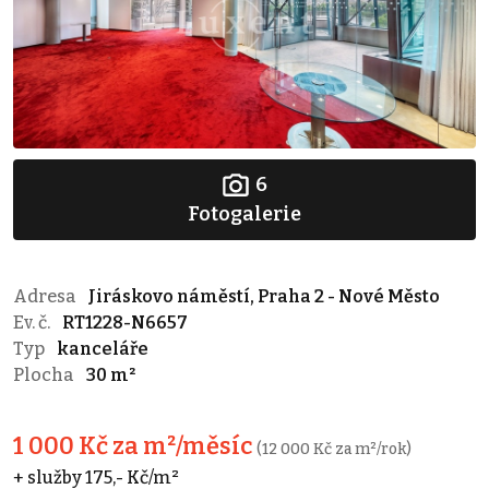
6
Fotogalerie
Adresa
Jiráskovo náměstí, Praha 2 - Nové Město
Ev. č.
RT1228-N6657
Typ
kanceláře
Plocha
30 m²
1 000 Kč za m²/měsíc
(12 000 Kč za m²/rok)
+ služby 175,- Kč/m²