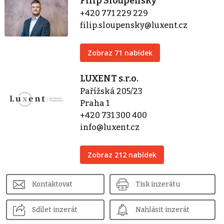
Filip Sloupenský
+420 771 229 229
filip.sloupensky@luxent.cz
Zobraz 71 nabídek
LUXENT s.r.o.
Pařížská 205/23
Praha 1
+420 731 300 400
info@luxent.cz
Zobraz 212 nabídek
Kontaktovat
Tisk inzerátu
Sdílet inzerát
Nahlásit inzerát