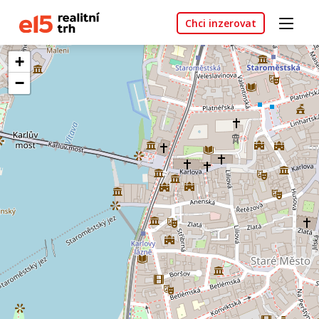
Chci inzerovat
+
−