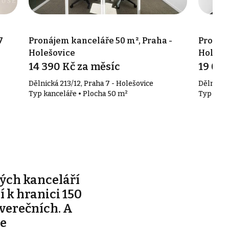
7
Pronájem kanceláře 50 m², Praha -
Pronáje
Holešovice
Holešo
14 390 Kč za měsíc
19 090
Dělnická 213/12, Praha 7 - Holešovice
Dělnická 
Typ kanceláře • Plocha 50 m²
Typ kanc
ých kanceláří
ží k hranici 150
tverečních. A
je