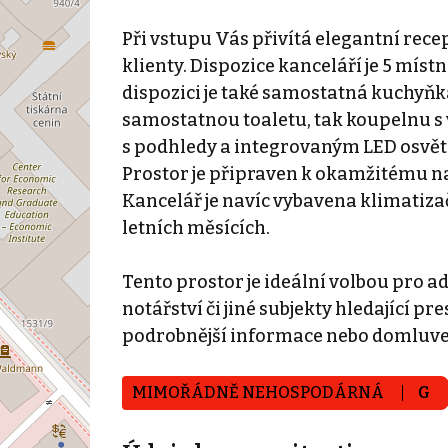
Při vstupu Vás přivítá elegantní rece
klienty. Dispozice kanceláří je 5 mís
dispozici je také samostatná kuchyňka
samostatnou toaletu, tak koupelnu s 
s podhledy a integrovaným LED osvětle
Prostor je připraven k okamžitému n
Kancelář je navíc vybavena klimatiza
letních měsících.
Tento prostor je ideální volbou pro 
notářství či jiné subjekty hledající p
podrobnější informace nebo domluven
MIMOŘÁDNĚ NEHOSPODÁRNÁ
G