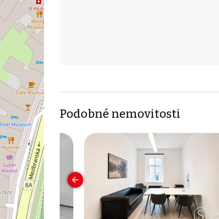
Podobné nemovitosti