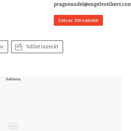
pragueandel@engelvoelkers.co
Zobraz 350 nabídek
tu
Sdílet inzerát