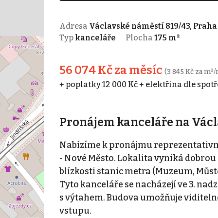
Adresa
Václavské náměstí 819/43, Praha 
Typ
kanceláře
Plocha
175 m²
56 074 Kč za měsíc
(3 845 Kč za m²/
+ poplatky 12 000 Kč + elektřina dle spot
Pronájem kanceláře na Vác
Nabízíme k pronájmu reprezentativn
- Nové Město. Lokalita vyniká dobrou
blízkosti stanic metra (Muzeum, Můst
Tyto kanceláře se nacházejí ve 3. n
s výtahem. Budova umožňuje viditelné
vstupu.