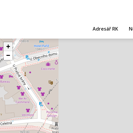
Adresář RK
N
+
−