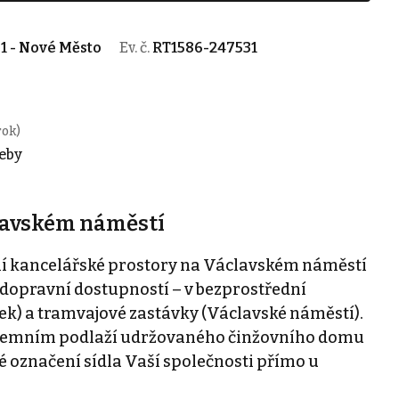
1 - Nové Město
Ev. č.
RT1586-247531
rok)
řeby
lavském náměstí
í kancelářské prostory na Václavském náměstí
 dopravní dostupností – v bezprostřední
ek) a tramvajové zastávky (Václavské náměstí).
adzemním podlaží udržovaného činžovního domu
 označení sídla Vaší společnosti přímo u