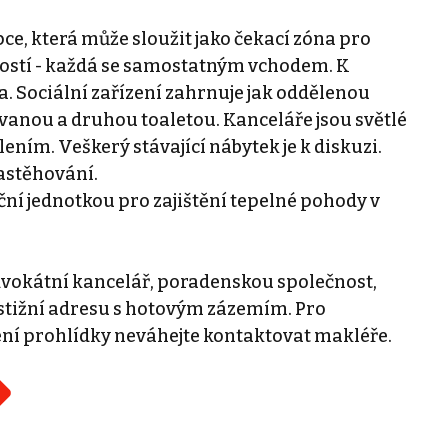
pce, která může sloužit jako čekací zóna pro
tností - každá se samostatným vchodem. K
. Sociální zařízení zahrnuje jak oddělenou
vanou a druhou toaletou. Kanceláře jsou světlé
ním. Veškerý stávající nábytek je k diskuzi.
astěhování.
ční jednotkou pro zajištění tepelné pohody v
advokátní kancelář, poradenskou společnost,
restižní adresu s hotovým zázemím. Pro
í prohlídky neváhejte kontaktovat makléře.