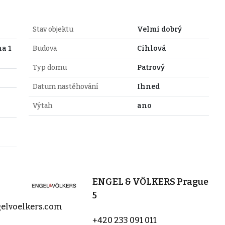
Stav objektu
Velmi dobrý
a 1
Budova
Cihlová
Typ domu
Patrový
Datum nastěhování
Ihned
Výtah
ano
ENGEL & VÖLKERS Prague
5
elvoelkers.com
+420 233 091 011