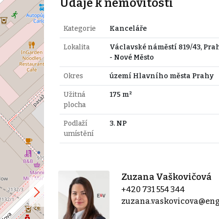
Údaje k nemovitosti
Kategorie
Kanceláře
Lokalita
Václavské náměstí 819/43, Prah
- Nové Město
Okres
území Hlavního města Prahy
Užitná
175 m²
plocha
Podlaží
3. NP
umístění
Zuzana Vaškovičová
+420 731 554 344
zuzana.vaskovicova@eng