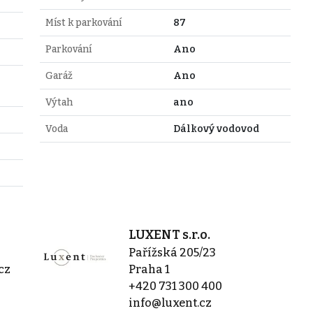
Míst k parkování
87
Parkování
Ano
Garáž
Ano
Výtah
ano
Voda
Dálkový vodovod
LUXENT s.r.o.
Pařížská 205/23
cz
Praha 1
+420 731 300 400
info@luxent.cz