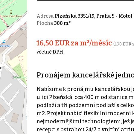
Adresa
Plzeňská 3351/19, Praha 5 - Motol
Plocha
388 m²
16,50 EUR za m²/měsíc
(198 EUR 
včetně DPH
Pronájem kancelářské jednot
Nabízíme k pronájmu kancelářskou je
ulici Plzeňská, cca 400 m od stanice
podlaží a tři podzemní podlaží s cel
m2. Projekt nabízí flexibilní moderní
nejmodernějšími technologiemi, jež j
recepci s ostrahou 24/7 a vnitřní atri