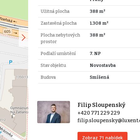
Užitná plocha
388 m²
Zastavěná plocha
1.308 m²
Plocha nebytových
388 m²
prostor
Podlaží umístění
7. NP
Stav objektu
Novostavba
Budova
Smíšená
Filip Sloupenský
+420 771 229 229
filip.sloupensky@luxent.
Zobraz 71 nabídek