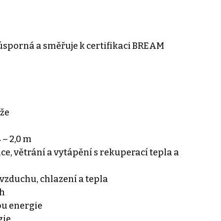
úsporná a směřuje k certifikaci BREAM
áže
 – 2,0 m
e, větrání a vytápění s rekuperací tepla a
vzduchu, chlazení a tepla
ch
ou energie
gie