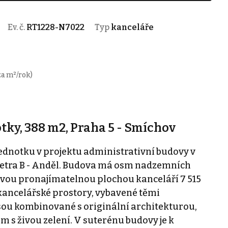
Ev. č.
RT1228-N7022
Typ
kanceláře
za m²/rok)
ky, 388 m2, Praha 5 - Smíchov
dnotku v projektu administrativní budovy v
 metra B - Anděl. Budova má osm nadzemních
kovou pronajímatelnou plochou kanceláří 7 515
 kancelářské prostory, vybavené těmi
sou kombinované s originální architekturou,
um s živou zelení. V suterénu budovy je k