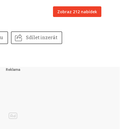
Zobraz 212 nabídek
tu
Sdílet inzerát