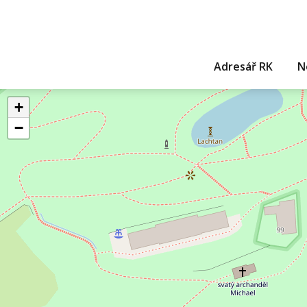
Adresář RK
N
+
−