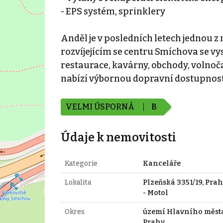
- EPS systém, sprinklery
Anděl je v posledních letech jednou z
rozvíjejícím se centru Smíchova se vy
restaurace, kavárny, obchody, volnoča
nabízí výbornou dopravní dostupnost,
VELMI ÚSPORNÁ
B
Údaje k nemovitosti
Kategorie
Kanceláře
Lokalita
Plzeňská 3351/19, Prah
- Motol
Okres
území Hlavního měst
Prahy