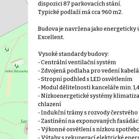
dispozici 87 parkovacích stání.
Typické podlaží má cca 960 m2.
Budova je navržena jako energeticky 
Excellent.
Vysoké standardy budovy:
- Centrální ventilační systém
- Zdvojená podlaha pro vedení kabel
- Stropní podhled s LED osvětlením
- Modul dělitelnosti kanceláře min. 1,4
- Nízkoenergetické systémy klimatizac
chlazení
- Indukční trámy s rozvody čerstvého 
- Zastínění na exponovaných fasádá
- Výkonné osvětlení s nízkou spotřeb
- Výtahy s rekuperací elektrické ener