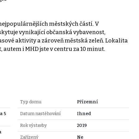
 nejpopulárnějších městských částí. V
skytuje vynikající občanská vybavenost,
sové aktivity a zároveň městská zeleň. Lokalita
 autem i MHD jste v centru za 10 minut.
Typ domu
Přízemní
a 5
Datum nastěhování
Ihned
Rok výstavby
2019
a
Zařízený
Ne