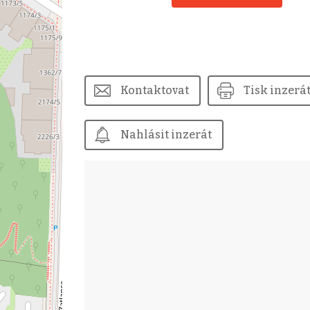
Kontaktovat
Tisk inzerá
Nahlásit inzerát