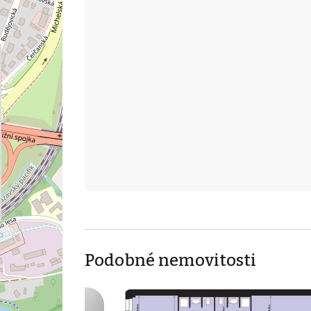
Podobné nemovitosti