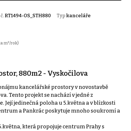
 č.
RT1494-OS_STH880
Typ
kanceláře
za m²/rok)
stor, 880m2 - Vyskočilova
onájmu kancelářské prostory v novostavbě
a. Tento projekt se nachází v jedné z
. Její jedinečná poloha u 5.května a v blízkosti
Centrum a Pankrác poskytuje mnoho soukromí a
5.května, která propojuje centrum Prahy s