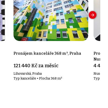
a
Pronájem kanceláře 368 m², Praha
Pronáje
Nusle
121 440 Kč za měsíc
4 490 
Lihovarská, Praha
Nuselská
Typ kanceláře • Plocha 368 m²
Typ kanc