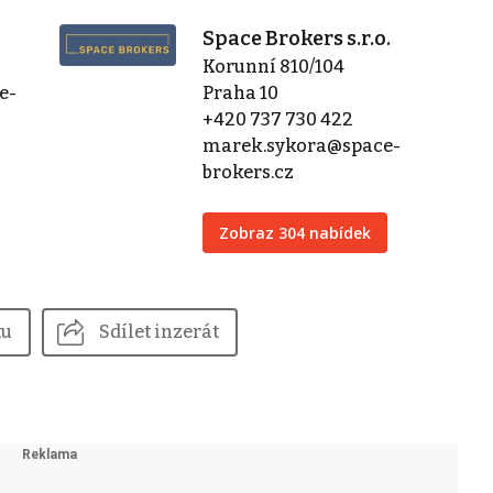
Space Brokers s.r.o.
Korunní 810/104
e-
Praha 10
+420 737 730 422
marek.sykora@space-
brokers.cz
Zobraz 304 nabídek
tu
Sdílet inzerát