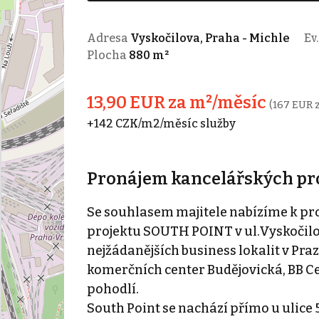
Adresa
Vyskočilova, Praha - Michle
Ev.
Plocha
880 m²
13,90 EUR za m²/měsíc
(167 EUR 
+142 CZK/m2/měsíc služby
Pronájem kancelářských pro
Se souhlasem majitele nabízíme k pr
projektu SOUTH POINT v ul.Vyskočilov
nejžádanějších business lokalit v Praze
komerčních center Budějovická, BB 
pohodlí.
South Point se nachází přímo u ulice 