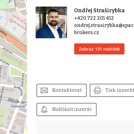
Ondřej Straširybka
+420 722 201 412
ondrej.strasirybka@spac
brokers.cz
Zobraz 131 nabídek
Kontaktovat
Tisk inzerá
Nahlásit inzerát