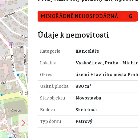
MIMOŘÁDNĚ NEHOSPODÁRNÁ
G
Údaje k nemovitosti
Kategorie
Kanceláře
Lokalita
Vyskočilova, Praha - Michl
Okres
území Hlavního města Pra
Užitná plocha
880 m²
Stav objektu
Novostavba
Budova
Skeletová
Typ domu
Patrový