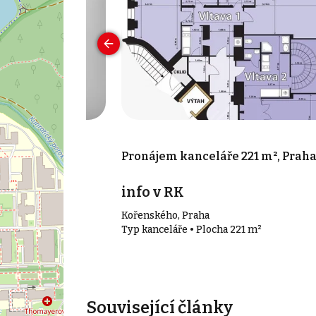
 10 m², Praha -
Pronájem kanceláře 221 m², Prah
c
info v RK
5 - Smíchov
Kořenského, Praha
10 m²
Typ kanceláře • Plocha 221 m²
Související články