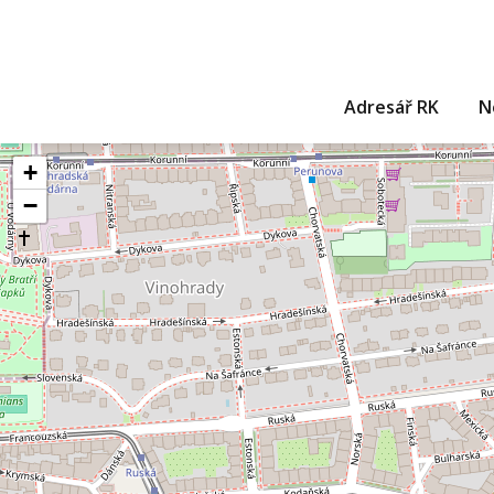
Adresář RK
N
+
−