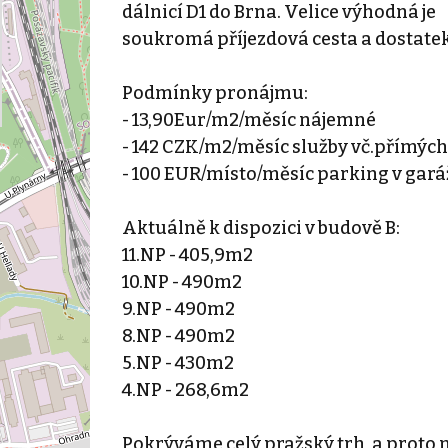
dálnicí D1 do Brna. Velice výhodná je
soukromá příjezdová cesta a dostatek
Podmínky pronájmu:
- 13,90Eur/m2/měsíc nájemné
- 142 CZK/m2/měsíc služby vč.přímých
- 100 EUR/místo/měsíc parking v gará
Aktuálně k dispozici v budově B:
11.NP - 405,9m2
10.NP - 490m2
9.NP - 490m2
8.NP - 490m2
5.NP - 430m2
4.NP - 268,6m2
Pokrýváme celý pražský trh, a proto 