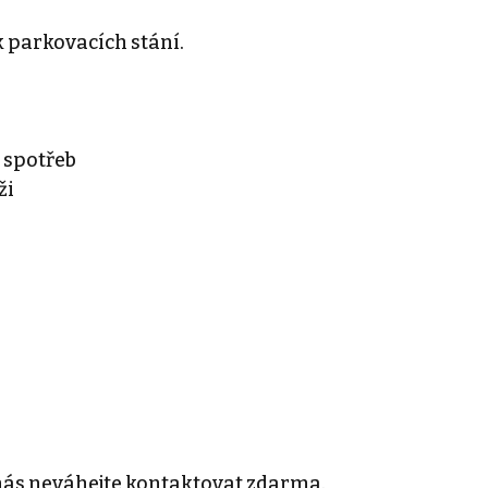
 parkovacích stání.
 spotřeb
ži
nás neváhejte kontaktovat zdarma.