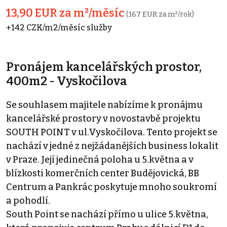
13,90 EUR za m²/měsíc
(167 EUR za m²/rok)
+142 CZK/m2/měsíc služby
Pronájem kancelářských prostor,
400m2 - Vyskočilova
Se souhlasem majitele nabízíme k pronájmu
kancelářské prostory v novostavbě projektu
SOUTH POINT v ul.Vyskočilova. Tento projekt se
nachází v jedné z nejžádanějších business lokalit
v Praze. Její jedinečná poloha u 5.května a v
blízkosti komerčních center Budějovická, BB
Centrum a Pankrác poskytuje mnoho soukromí
a pohodlí.
South Point se nachází přímo u ulice 5.května,