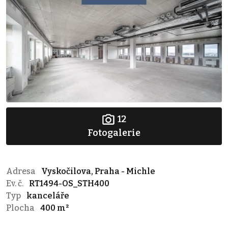
12
Fotogalerie
Adresa
Vyskočilova, Praha - Michle
Ev. č.
RT1494-OS_STH400
Typ
kanceláře
Plocha
400 m²