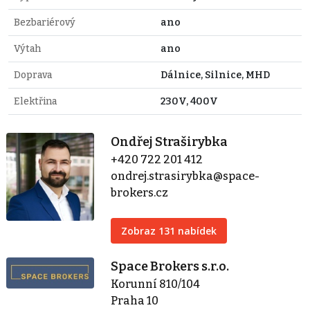
Bezbariérový
ano
Výtah
ano
Doprava
Dálnice, Silnice, MHD
Elektřina
230V, 400V
Ondřej Straširybka
+420 722 201 412
ondrej.strasirybka@space-
brokers.cz
Zobraz 131 nabídek
Space Brokers s.r.o.
Korunní 810/104
Praha 10