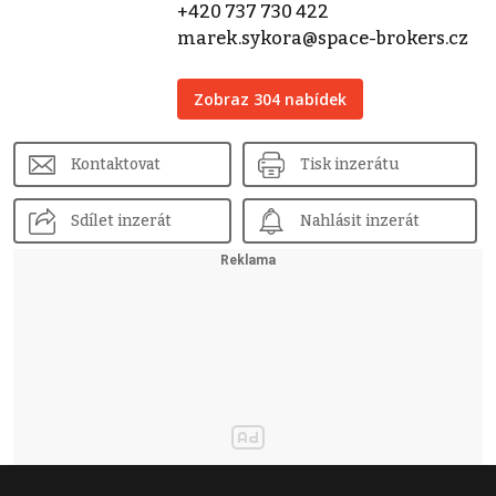
+420 737 730 422
marek.sykora@space-brokers.cz
Zobraz 304 nabídek
Kontaktovat
Tisk inzerátu
Sdílet inzerát
Nahlásit inzerát