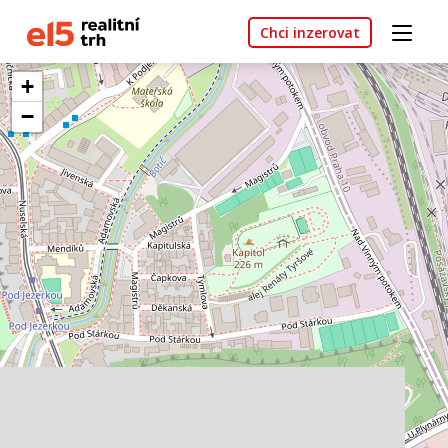
Chci inzerovat
+
−