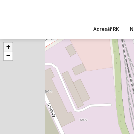
Adresář RK
N
+
−