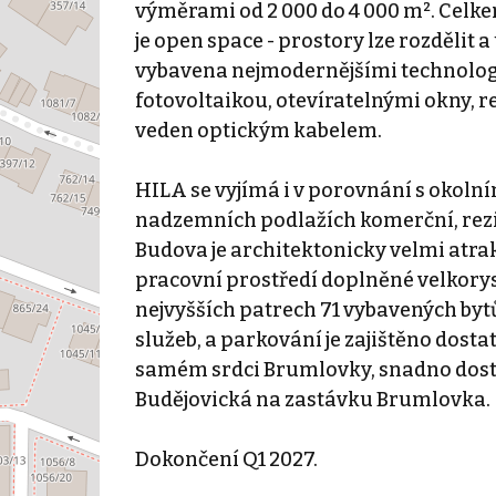
výměrami od 2 000 do 4 000 m². Celke
je open space - prostory lze rozdělit 
vybavena nejmodernějšími technologi
fotovoltaikou, otevíratelnými okny, r
veden optickým kabelem.
HILA se vyjímá i v porovnání s okolní
nadzemních podlažích komerční, rezid
Budova je architektonicky velmi atra
pracovní prostředí doplněné velkory
nejvyšších patrech 71 vybavených byt
služeb, a parkování je zajištěno dost
samém srdci Brumlovky, snadno dost
Budějovická na zastávku Brumlovka.
Dokončení Q1 2027.