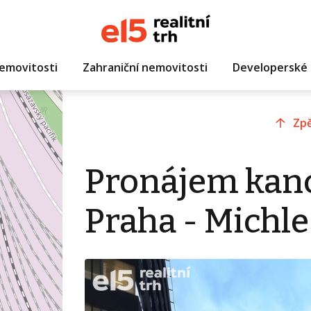
emovitosti
Zahraniční nemovitosti
Developerské 
Zpě
Pronájem kanc
Praha - Michle