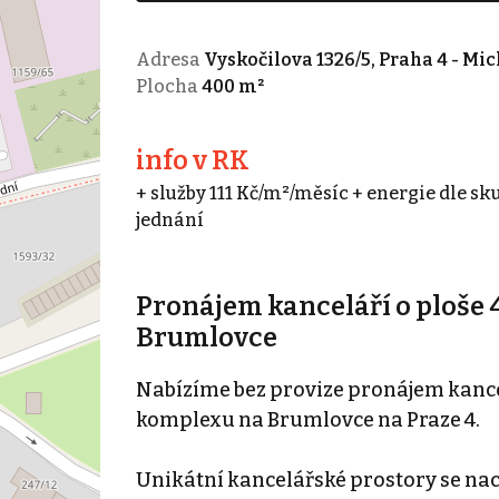
Adresa
Vyskočilova 1326/5, Praha 4 - Mic
Plocha
400 m²
info v RK
+ služby 111 Kč/m²/měsíc + energie dle sk
jednání
Pronájem kanceláří o ploše
Brumlovce
Nabízíme bez provize pronájem kanc
komplexu na Brumlovce na Praze 4.
Unikátní kancelářské prostory se nachá