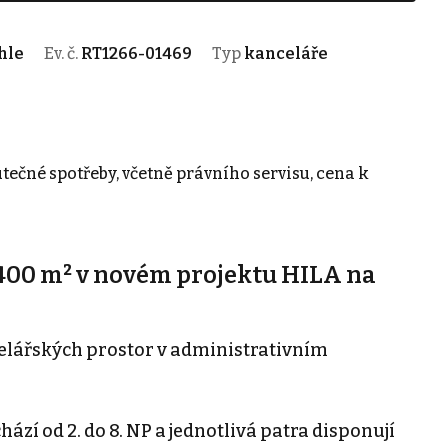
hle
Ev. č.
RT1266-01469
Typ
kanceláře
utečné spotřeby, včetně právního servisu, cena k
 400 m² v novém projektu HILA na
elářských prostor v administrativním
zí od 2. do 8. NP a jednotlivá patra disponují