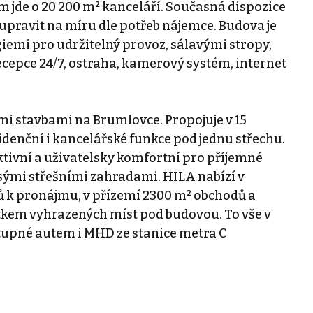
m jde o 20 200 m² kanceláří. Současná dispozice
a upravit na míru dle potřeb nájemce. Budova je
emi pro udržitelný provoz, sálavými stropy,
ecepce 24/7, ostraha, kamerový systém, internet
mi stavbami na Brumlovce. Propojuje v 15
enční i kancelářské funkce pod jednu střechu.
ktivní a uživatelsky komfortní pro příjemné
sými střešními zahradami. HILA nabízí v
ů k pronájmu, v přízemí 2300 m² obchodů a
atkem vyhrazených míst pod budovou. To vše v
upné autem i MHD ze stanice metra C