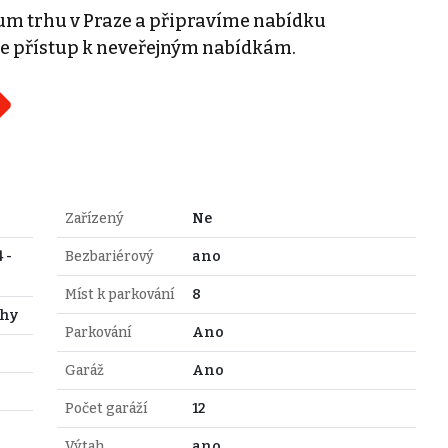
m trhu v Praze a připravíme nabídku
e přístup k neveřejným nabídkám.
Zařízený
Ne
 -
Bezbariérový
ano
Míst k parkování
8
ahy
Parkování
Ano
Garáž
Ano
Počet garáží
12
Výtah
ano