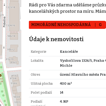
Rádi pro Vás zdarma uděláme průzku
kancelářských prostor na míru. Mám
MIMOŘÁDNĚ NEHOSPODÁRNÁ
G
Údaje k nemovitosti
Kategorie
Kanceláře
Lokalita
Vyskočilova 1326/5, Praha 4
Michle
Okres
území Hlavního města Pr
Užitná plocha
400 m²
Počet podlaží
14
Podlaží
4. NP