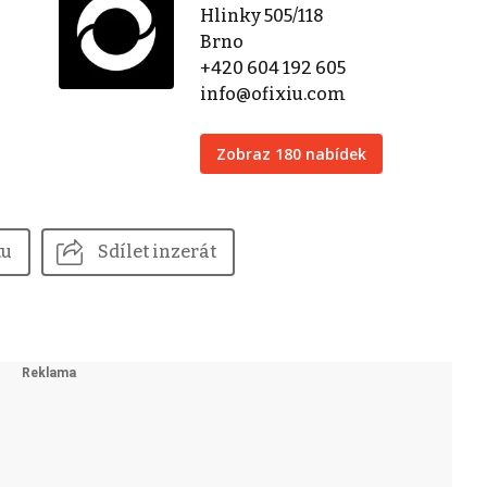
Hlinky 505/118
Brno
+420 604 192 605
info@ofixiu.com
Zobraz 180 nabídek
tu
Sdílet inzerát