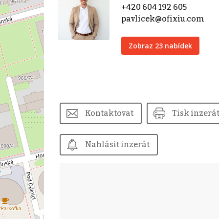
+420 604 192 605
pavlicek@ofixiu.com
Zobraz 23 nabídek
Kontaktovat
Tisk inzerá
Nahlásit inzerát