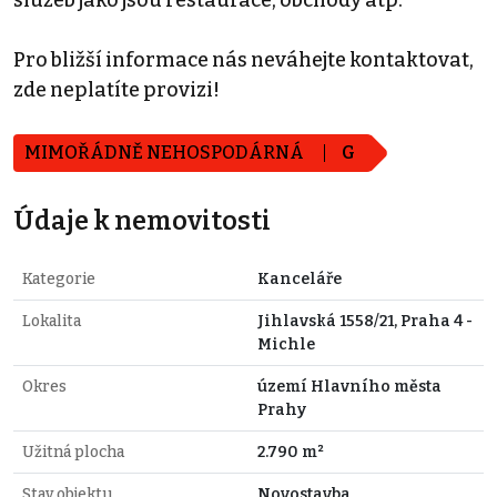
služeb jako jsou restaurace, obchody atp.
Pro bližší informace nás neváhejte kontaktovat,
zde neplatíte provizi!
MIMOŘÁDNĚ NEHOSPODÁRNÁ
G
Údaje k nemovitosti
Kategorie
Kanceláře
Lokalita
Jihlavská 1558/21, Praha 4 -
Michle
Okres
území Hlavního města
Prahy
Užitná plocha
2.790 m²
Stav objektu
Novostavba