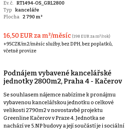
Ev. č.
RT1494-OS_GRL2800
Typ
kanceláře
Plocha
2 790 m²
16,50 EUR za m²/měsíc
(198 EUR za m²/rok)
+95CZK/m2/měsíc služby, bez DPH, bez poplatků,
včetně provize
Podnájem vybavené kancelářské
jednotky 2800m2, Praha 4 - Kačerov
Se souhlasem nájemce nabízíme k pronájmu
vybavenou kancelářskou jednotku o celkové
velikosti 2790m2 v novostavbě projektu
Greenline Kačerov v Praze 4. Jednotka se
nachází ve 5.NP budovy a její součástí je i sociální