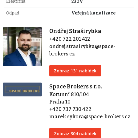
Elektřina
230V
Odpad
Veřejná kanalizace
Ondřej Straširybka
+420 722 201 412
ondrej.strasirybka@space-
brokers.cz
Zobraz 131 nabídek
Space Brokers s.r.o.
Korunní 810/104
Praha 10
+420 737 730 422
marek.sykora@space-brokers.cz
Zobraz 304 nabídek