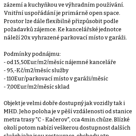
zázemí a kuchyňkou ve výhradním používání.
Vnitřní uspořádání je primárně open space.
Prostor lze dále flexibilně přizpůsobit podle
požadavků zájemce. Ke kancelářské jednotce
náleží 20x vyhrazené parkovací místo v garáži.
Podmínky podnájmu:
- od 15,50Eur/m2/měsíc nájemné kanceláře
- 95,-Kč/m2/měsíc služby
- 110Eur/parkovací místo v garáži/měsíc
- 7,00Eur/m2/měsíc sklad
Objekt je velmi dobře dostupný jak vozidly tak i
MHD. Jeho poloha je v pěší vzdálenosti od stanice
metra trasy "C - Kačerov", cca 4min.chůze. Blízké
okolí potom nabízí veškerou dostupnost dalších