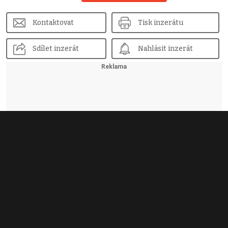
Kontaktovat
Tisk inzerátu
Sdílet inzerát
Nahlásit inzerát