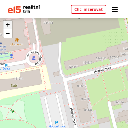
Chci inzerovat
+
−