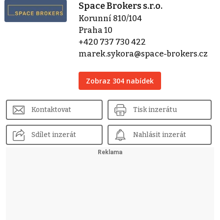
Space Brokers s.r.o.
Korunní 810/104
Praha 10
+420 737 730 422
marek.sykora@space-brokers.cz
Zobraz 304 nabídek
Kontaktovat
Tisk inzerátu
Sdílet inzerát
Nahlásit inzerát