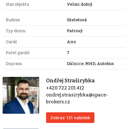
Stav objektu
Velmi dobrý
Budova
Skeletová
Typ domu
Patrový
Garáž
Ano
Počet garáží
7
Doprava
Dálnice, MHD, Autobus
Ondřej Straširybka
+420 722 201 412
ondrej.strasirybka@space-
brokers.cz
Zobraz 131 nabídek