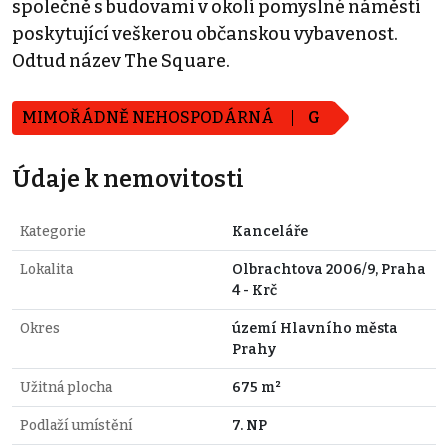
společně s budovami v okolí pomyslné náměstí
poskytující veškerou občanskou vybavenost.
Odtud název The Square.
MIMOŘÁDNĚ NEHOSPODÁRNÁ
G
Údaje k nemovitosti
Kategorie
Kanceláře
Lokalita
Olbrachtova 2006/9, Praha
4 - Krč
Okres
území Hlavního města
Prahy
Užitná plocha
675 m²
Podlaží umístění
7. NP