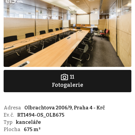
11
Fotogalerie
Adresa
Olbrachtova 2006/9, Praha 4 - Krč
Ev. č.
RT1494-OS_OLB675
Typ
kanceláře
Plocha
675 m²