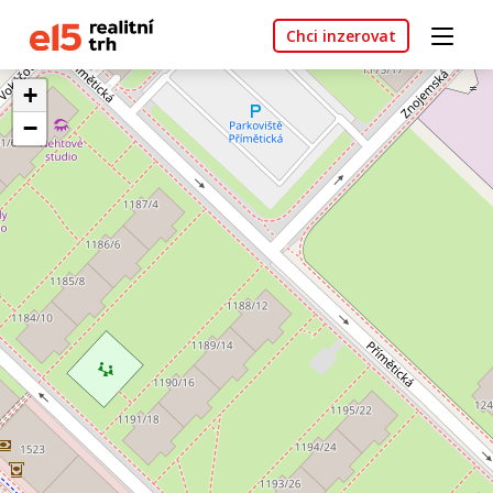
Chci inzerovat
+
−