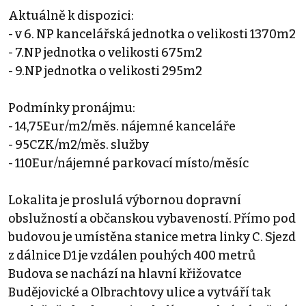
Aktuálně k dispozici:
- v 6. NP kancelářská jednotka o velikosti 1370m2
- 7.NP jednotka o velikosti 675m2
- 9.NP jednotka o velikosti 295m2
Podmínky pronájmu:
- 14,75Eur/m2/měs. nájemné kanceláře
- 95CZK/m2/měs. služby
- 110Eur/nájemné parkovací místo/měsíc
Lokalita je proslulá výbornou dopravní
obslužností a občanskou vybaveností. Přímo pod
budovou je umístěna stanice metra linky C. Sjezd
z dálnice D1 je vzdálen pouhých 400 metrů
Budova se nachází na hlavní křižovatce
Budějovické a Olbrachtovy ulice a vytváří tak