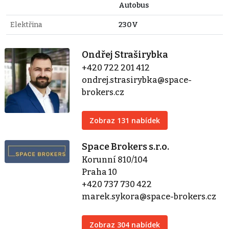
Autobus
Elektřina
230V
Ondřej Straširybka
+420 722 201 412
ondrej.strasirybka@space-
brokers.cz
Zobraz 131 nabídek
Space Brokers s.r.o.
Korunní 810/104
Praha 10
+420 737 730 422
marek.sykora@space-brokers.cz
Zobraz 304 nabídek