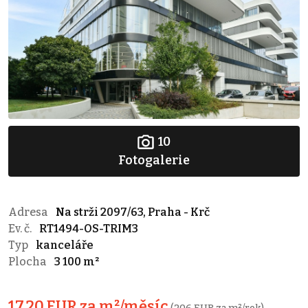
10
Fotogalerie
Adresa
Na strži 2097/63, Praha - Krč
Ev. č.
RT1494-OS-TRIM3
Typ
kanceláře
Plocha
3 100 m²
17,20 EUR za m²/měsíc