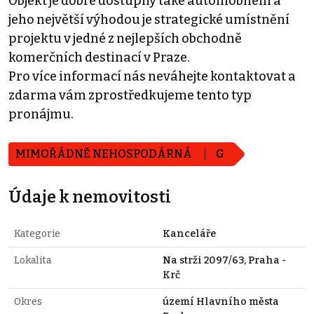
Objekt je dobře dostupný také automobilem a
jeho největší výhodou je strategické umístnění
projektu v jedné z nejlepších obchodně
komerčních destinací v Praze.
Pro více informací nás neváhejte kontaktovat a
zdarma vám zprostředkujeme tento typ
pronájmu.
MIMOŘÁDNĚ NEHOSPODÁRNÁ
G
Údaje k nemovitosti
Kategorie
Kanceláře
Lokalita
Na strži 2097/63, Praha -
Krč
Okres
území Hlavního města