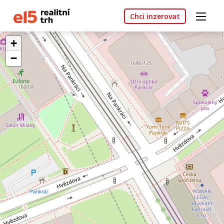
Chci inzerovat
+
−