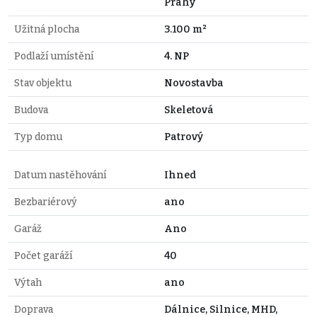
Prahy
Užitná plocha
3.100 m²
Podlaží umístění
4. NP
Stav objektu
Novostavba
Budova
Skeletová
Typ domu
Patrový
Datum nastěhování
Ihned
Bezbariérový
ano
Garáž
Ano
Počet garáží
40
Výtah
ano
Doprava
Dálnice, Silnice, MHD,