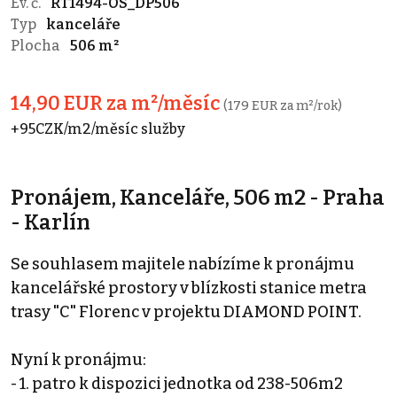
Ev. č.
RT1494-OS_DP506
Typ
kanceláře
Plocha
506 m²
14,90 EUR za m²/měsíc
(179 EUR za m²/rok)
+95CZK/m2/měsíc služby
Pronájem, Kanceláře, 506 m2 - Praha
- Karlín
Se souhlasem majitele nabízíme k pronájmu
kancelářské prostory v blízkosti stanice metra
trasy "C" Florenc v projektu DIAMOND POINT.
Nyní k pronájmu:
- 1. patro k dispozici jednotka od 238-506m2