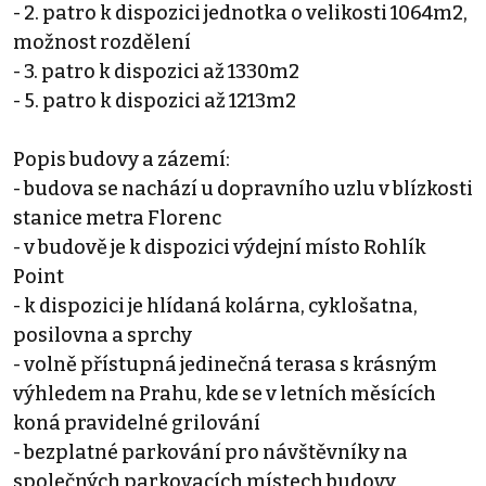
- 2. patro k dispozici jednotka o velikosti 1064m2,
možnost rozdělení
- 3. patro k dispozici až 1330m2
- 5. patro k dispozici až 1213m2
Popis budovy a zázemí:
- budova se nachází u dopravního uzlu v blízkosti
stanice metra Florenc
- v budově je k dispozici výdejní místo Rohlík
Point
- k dispozici je hlídaná kolárna, cyklošatna,
posilovna a sprchy
- volně přístupná jedinečná terasa s krásným
výhledem na Prahu, kde se v letních měsících
koná pravidelné grilování
- bezplatné parkování pro návštěvníky na
společných parkovacích místech budovy