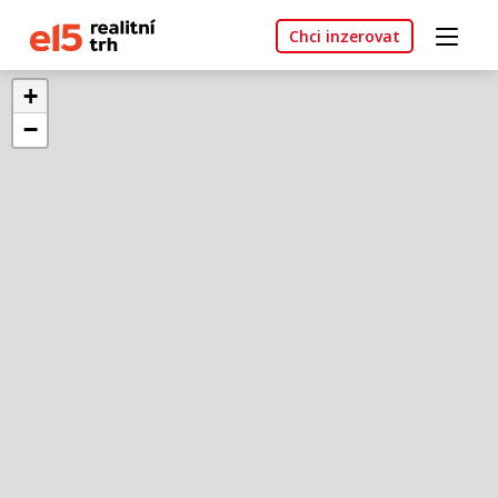
Chci inzerovat
+
−