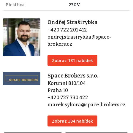
Elektřina
230V
Ondřej Straširybka
+420 722 201 412
ondrej.strasirybka@space-
brokers.cz
Zobraz 131 nabídek
Space Brokers s.r.o.
Korunní 810/104
Praha 10
+420 737 730 422
marek.sykora@space-brokers.cz
Zobraz 304 nabídek