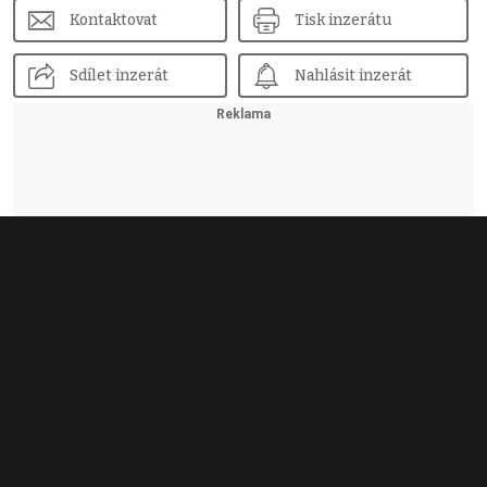
Kontaktovat
Tisk inzerátu
Sdílet inzerát
Nahlásit inzerát