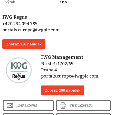
Výtah
ano
IWG Regus
+420 234 094 785
portals.europe@iwgplc.com
Zobraz 130 nabídek
IWG Management
Na strži 1702/65
Praha 4
portals.europe@iwgplc.com
Zobraz 200 nabídek
Kontaktovat
Tisk inzerátu