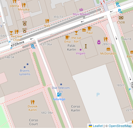
Leaflet
|
©
OpenStreetMap