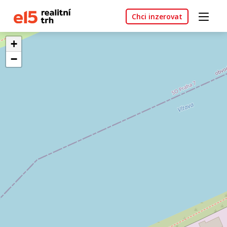
Chci inzerovat
+
−