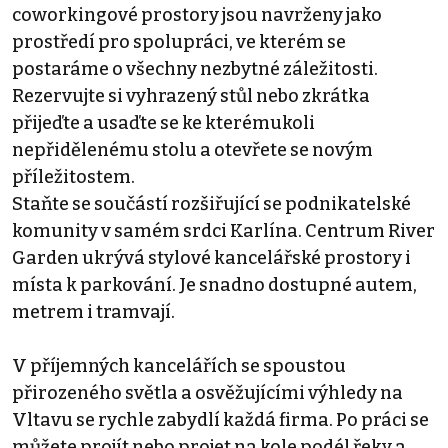
coworkingové prostory jsou navrženy jako
prostředí pro spolupráci, ve kterém se
postaráme o všechny nezbytné záležitosti.
Rezervujte si vyhrazený stůl nebo zkrátka
přijeďte a usaďte se ke kterémukoli
nepřidělenému stolu a otevřete se novým
příležitostem.
Staňte se součástí rozšiřující se podnikatelské
komunity v samém srdci Karlína. Centrum River
Garden ukrývá stylové kancelářské prostory i
místa k parkování. Je snadno dostupné autem,
metrem i tramvají.
V příjemných kancelářích se spoustou
přirozeného světla a osvěžujícími výhledy na
Vltavu se rychle zabydlí každá firma. Po práci se
můžete projít nebo projet na kole podél řeky a