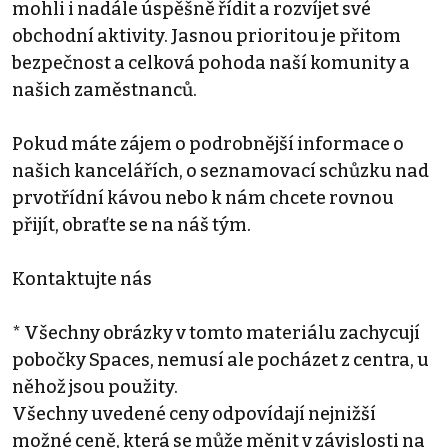
mohli i nadále úspěšně řídit a rozvíjet své
obchodní aktivity. Jasnou prioritou je přitom
bezpečnost a celková pohoda naší komunity a
našich zaměstnanců.
Pokud máte zájem o podrobnější informace o
našich kancelářích, o seznamovací schůzku nad
prvotřídní kávou nebo k nám chcete rovnou
přijít, obraťte se na náš tým.
Kontaktujte nás
* Všechny obrázky v tomto materiálu zachycují
pobočky Spaces, nemusí ale pocházet z centra, u
něhož jsou použity.
Všechny uvedené ceny odpovídají nejnižší
možné ceně, která se může měnit v závislosti na