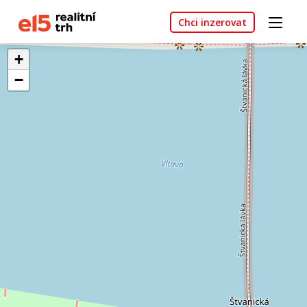
Chci inzerovat
+
−