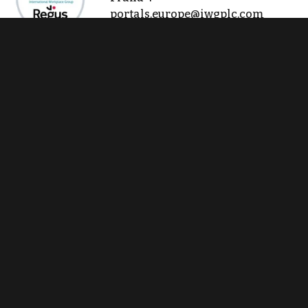
portals.europe@iwgplc.com
Zobraz 200 nabídek
Kontaktovat
Tisk inzerátu
Sdílet inzerát
Nahlásit inzerát