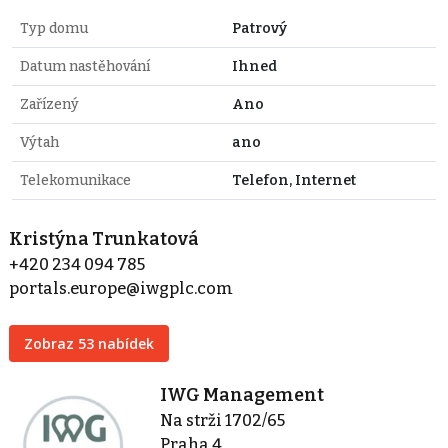
Typ domu
Patrový
Datum nastěhování
Ihned
Zařízený
Ano
Výtah
ano
Telekomunikace
Telefon, Internet
Kristýna Trunkatová
+420 234 094 785
portals.europe@iwgplc.com
Zobraz 53 nabídek
IWG Management
Na strži 1702/65
Praha 4