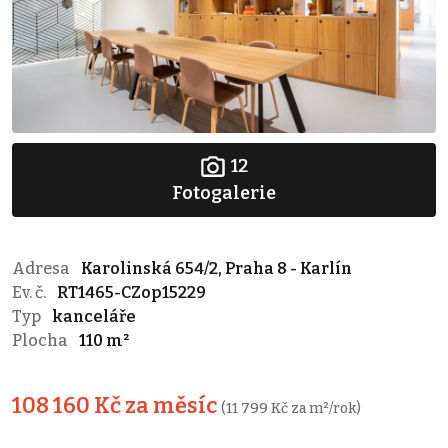
12
Fotogalerie
Adresa
Karolinská 654/2, Praha 8 - Karlín
Ev. č.
RT1465-CZop15229
Typ
kanceláře
Plocha
110 m²
108 160 Kč za měsíc
(11 799 Kč za m²/rok)