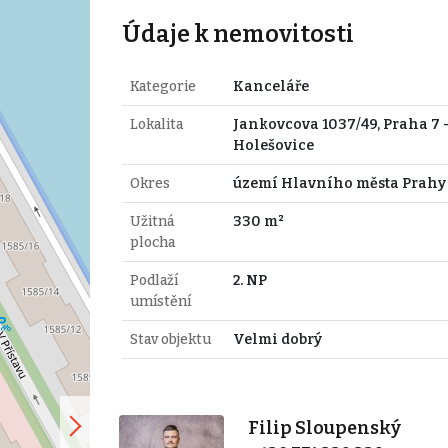
Údaje k nemovitosti
Kategorie
Kanceláře
Lokalita
Jankovcova 1037/49, Praha 7 
Holešovice
Okres
území Hlavního města Prahy
Užitná
330 m²
plocha
Podlaží
2. NP
umístění
Stav objektu
Velmi dobrý
Filip Sloupenský