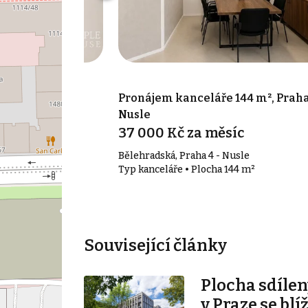
 17 m², Praha 7
Pronájem kanceláře 144 m², Praha
Nusle
síc
37 000 Kč za měsíc
Bělehradská, Praha 4 - Nusle
17 m²
Typ kanceláře • Plocha 144 m²
Související články
Plocha sdílen
v Praze se blí