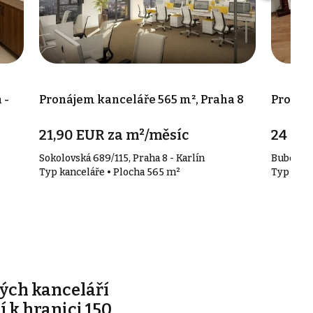
 -
Pronájem kanceláře 565 m², Praha 8
Pronáje
21,90 EUR za m²/měsíc
24 00
Sokolovská 689/115, Praha 8 - Karlín
Bubenečs
Typ kanceláře • Plocha 565 m²
Typ kanc
ých kanceláří
ží k hranici 150