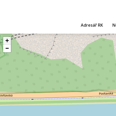
Adresář RK
N
+
−