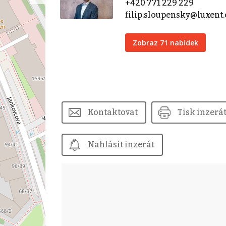
+420 771 229 229
filip.sloupensky@luxent.
Zobraz 71 nabídek
Kontaktovat
Tisk inzerá
Nahlásit inzerát