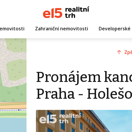
emovitosti
Zahraniční nemovitosti
Developerské 
Zpě
Pronájem kanc
Praha - Holešo