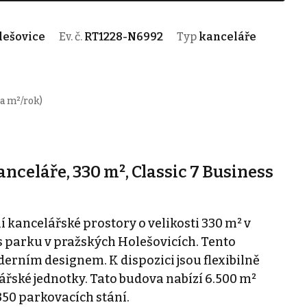
lešovice
Ev. č.
RT1228-N6992
Typ
kanceláře
a m²/rok)
nceláře, 330 m², Classic 7 Business
kancelářské prostory o velikosti 330 m² v
parku v pražských Holešovicích. Tento
oderním designem. K dispozici jsou flexibilně
řské jednotky. Tato budova nabízí 6.500 m²
350 parkovacích stání.