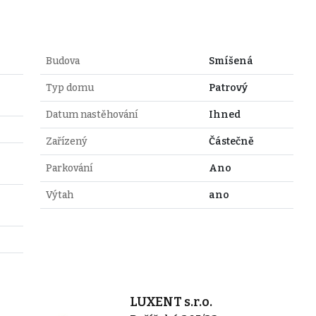
Budova
Smíšená
-
Typ domu
Patrový
Datum nastěhování
Ihned
Zařízený
Částečně
Parkování
Ano
Výtah
ano
LUXENT s.r.o.