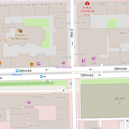
jem kanceláře 265 m², Praha -
Pronájem kanceláře
0 EUR za m²/měsíc
10 000 Kč za mě
 Staška 2059/80b, Praha 4 - Krč
Malířská, Praha 7
nceláře • Plocha 265 m²
Typ kanceláře • Plocha 