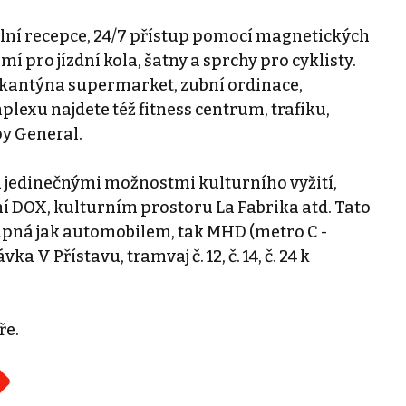
lní recepce, 24/7 přístup pomocí magnetických
í pro jízdní kola, šatny a sprchy pro cyklisty.
 kantýna supermarket, zubní ordinace,
exu najdete též fitness centrum, trafiku,
y General.
á jedinečnými možnostmi kulturního vyžití,
 DOX, kulturním prostoru La Fabrika atd. Tato
tupná jak automobilem, tak MHD (metro C -
 V Přístavu, tramvaj č. 12, č. 14, č. 24 k
ře.