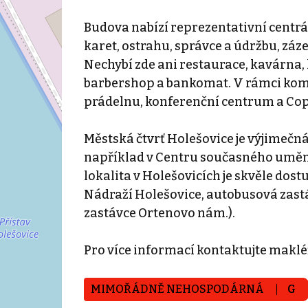
Budova nabízí reprezentativní centrá
karet, ostrahu, správce a údržbu, zázem
Nechybí zde ani restaurace, kavárna,
barbershop a bankomat. V rámci kompl
prádelnu, konferenční centrum a Cop
Městská čtvrť Holešovice je výjimečn
například v Centru současného umění
lokalita v Holešovicích je skvěle dos
Nádraží Holešovice, autobusová zastávka
zastávce Ortenovo nám.).
Pro více informací kontaktujte maklé
MIMOŘÁDNĚ NEHOSPODÁRNÁ
G