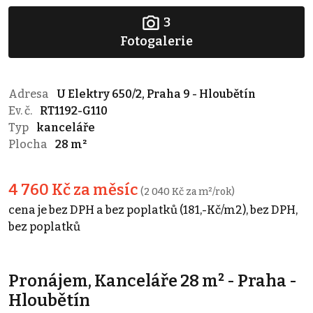
3
Fotogalerie
Adresa
U Elektry 650/2, Praha 9 - Hloubětín
Ev. č.
RT1192-G110
Typ
kanceláře
Plocha
28 m²
4 760 Kč za měsíc
(2 040 Kč za m²/rok)
cena je bez DPH a bez poplatků (181,-Kč/m2), bez DPH,
bez poplatků
Pronájem, Kanceláře 28 m² - Praha -
Hloubětín