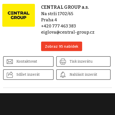
CENTRAL GROUP a.s.
Na strži 1702/65
Praha 4
+420 777 463 383
eiglova@central-group.cz
Zobraz 95 nabídek
Kontaktovat
Tisk inzerátu
Sdílet inzerát
Nahlásit inzerát
Podobné nemovitosti