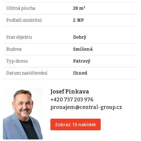
Užitná plocha
28 m²
Podlaží umístění
2. NP
Stav objektu
Dobrý
Budova
Smíšená
Typ domu
Patrový
Datum nastěhování
Ihned
Josef Pinkava
+420 737 203 976
pronajem@central-group.cz
Zobraz 15 nabídek