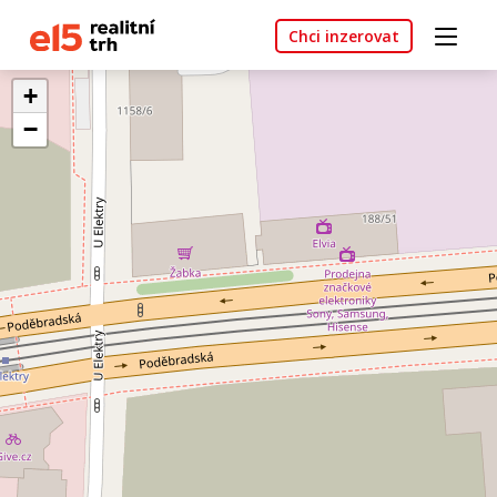
Chci inzerovat
+
−