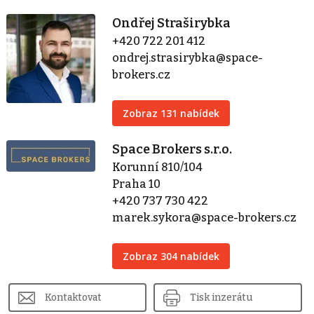
Ondřej Straširybka
+420 722 201 412
ondrej.strasirybka@space-
brokers.cz
Zobraz 131 nabídek
Space Brokers s.r.o.
Korunní 810/104
Praha 10
+420 737 730 422
marek.sykora@space-brokers.cz
Zobraz 304 nabídek
Kontaktovat
Tisk inzerátu