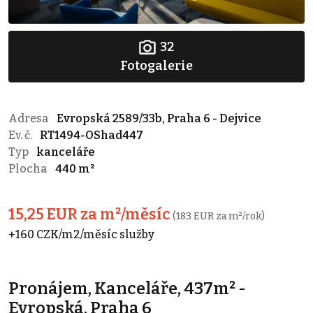
32
Fotogalerie
Adresa
Evropská 2589/33b, Praha 6 - Dejvice
Ev. č.
RT1494-OShad447
Typ
kanceláře
Plocha
440 m²
15,25 EUR za m²/měsíc
(183 EUR za m²/rok)
+160 CZK/m2/měsíc služby
Pronájem, Kanceláře, 437m² -
Evropská, Praha 6