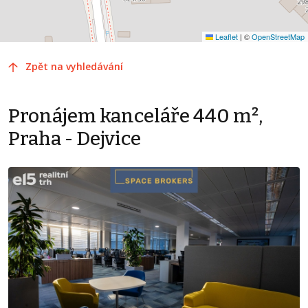
Leaflet
|
©
OpenStreetMap
Zpět na vyhledávání
Pronájem kanceláře 440 m²,
Praha - Dejvice