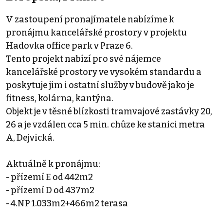
V zastoupení pronajímatele nabízíme k
pronájmu kancelářské prostory v projektu
Hadovka office park v Praze 6.
Tento projekt nabízí pro své nájemce
kancelářské prostory ve vysokém standardu a
poskytuje jim i ostatní služby v budově jako je
fitness, kolárna, kantýna.
Objekt je v těsné blízkosti tramvajové zastávky 20,
26 a je vzdálen cca 5 min. chůze ke stanici metra
A, Dejvická.
Aktuálně k pronájmu:
- přízemí E od 442m2
- přízemí D od 437m2
- 4.NP 1.033m2+466m2 terasa