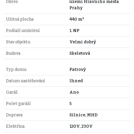
Okres
území Hlavního města
Prahy
Užitná plocha
440 m²
Podlaží umístění
1. NP
Stav objektu
Velmi dobrý
Budova
Skeletová
Typ domu
Patrový
Datum nastěhování
Ihned
Garáž
Ano
Počet garáží
5
Doprava
Silnice, MHD
Elektřina
120V, 230V