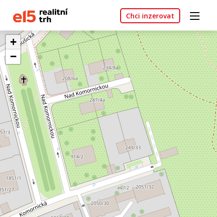
Chci inzerovat
+
−