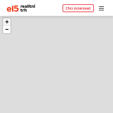
Chci inzerovat
+
−