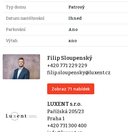
Typ domu
Patrový
Datum nastěhování
Ihned
Parkování
Ano
Výtah
ano
Filip Sloupenský
+420 771 229 229
filip.sloupensky@luxent.cz
Zobraz 71 nabídek
LUXENT s.r.o.
Pařížská 205/23
Praha 1
+420 731 300 400