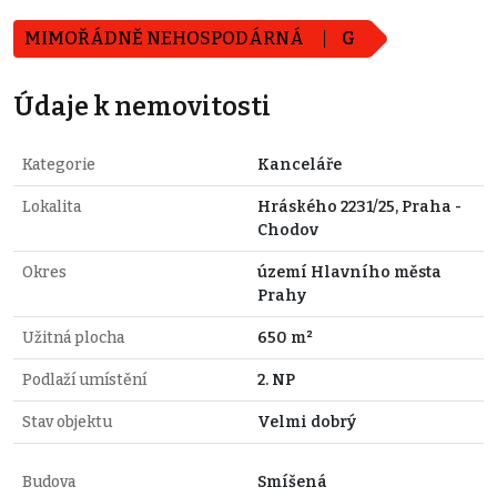
MIMOŘÁDNĚ NEHOSPODÁRNÁ
G
Údaje k nemovitosti
Kategorie
Kanceláře
Lokalita
Hráského 2231/25, Praha -
Chodov
Okres
území Hlavního města
Prahy
Užitná plocha
650 m²
Podlaží umístění
2. NP
Stav objektu
Velmi dobrý
Budova
Smíšená