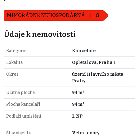
MIMOŘÁDNĚ NEHOSPODÁRNÁ
G
Údaje k nemovitosti
Kategorie
Kanceláře
Lokalita
Opletalova, Praha 1
Okres
území Hlavního města
Prahy
Užitná plocha
94 m²
Plocha kanceláří
94 m²
Podlaží umístění
2. NP
Stav objektu
Velmi dobrý