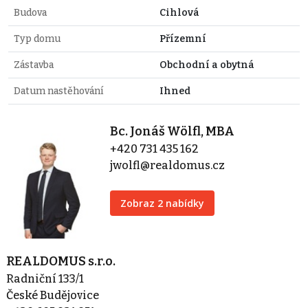
Budova
Cihlová
Typ domu
Přízemní
Zástavba
Obchodní a obytná
Datum nastěhování
Ihned
Bc. Jonáš Wölfl, MBA
+420 731 435 162
jwolfl@realdomus.cz
Zobraz 2 nabídky
REALDOMUS s.r.o.
Radniční 133/1
České Budějovice