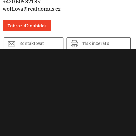
+420 605 821 851
wolflova@realdomus.cz
Zobraz 42 nabídek
Kontaktovat
Tisk inzerátu
Sdílet inzerát
Nahlásit inzerát