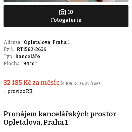
10
Fotogalerie
Adresa
Opletalova, Praha 1
Ev. č.
RT1582-2639
Typ
kanceláře
Plocha
94 m²
32 185 Kč za měsíc
(4 109 Kč za m²/rok)
+ provize RK
Pronájem kancelářských prostor
Opletalova, Praha 1