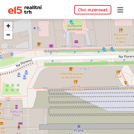
Chci inzerovat
+
−