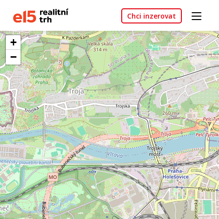
Chci inzerovat
+
−