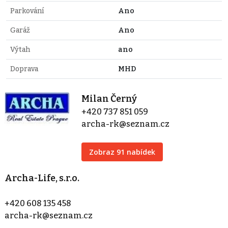
Parkování
Ano
Garáž
Ano
Výtah
ano
Doprava
MHD
Milan Černý
+420 737 851 059
archa-rk@seznam.cz
Zobraz 91 nabídek
Archa-Life, s.r.o.
+420 608 135 458
archa-rk@seznam.cz