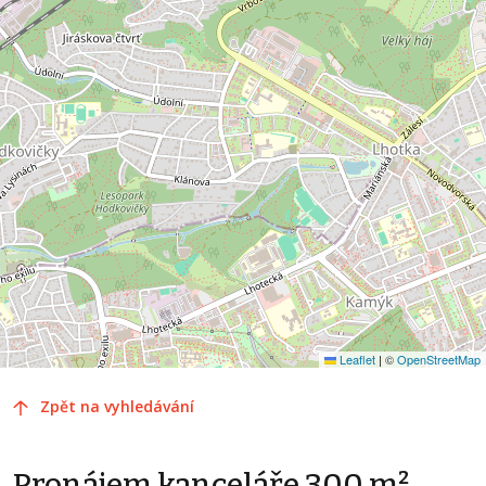
Leaflet
|
©
OpenStreetMap
Zpět na vyhledávání
Pronájem kanceláře 300 m²,