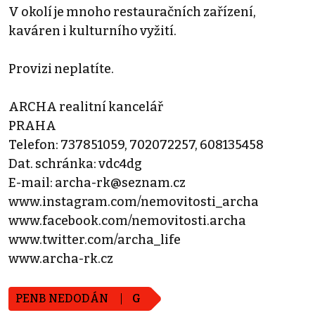
V okolí je mnoho restauračních zařízení,
kaváren i kulturního vyžití.
Provizi neplatíte.
ARCHA realitní kancelář
PRAHA
Telefon: 737851059, 702072257, 608135458
Dat. schránka: vdc4dg
E-mail: archa-rk@seznam.cz
www.instagram.com/nemovitosti_archa
www.facebook.com/nemovitosti.archa
www.twitter.com/archa_life
www.archa-rk.cz
PENB NEDODÁN
G