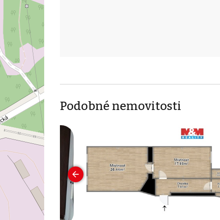
Podobné nemovitosti