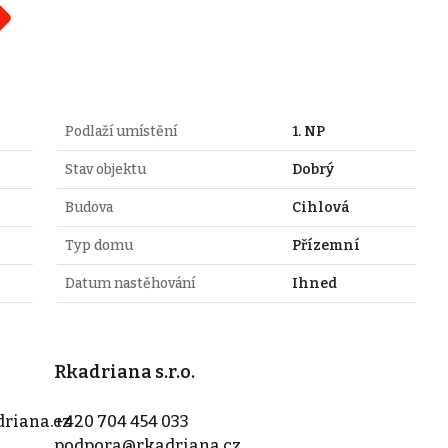
Podlaží umístění
1. NP
Stav objektu
Dobrý
Budova
Cihlová
Typ domu
Přízemní
Datum nastěhování
Ihned
Rkadriana s.r.o.
riana.cz
+420 704 454 033
podpora@rkadriana.cz