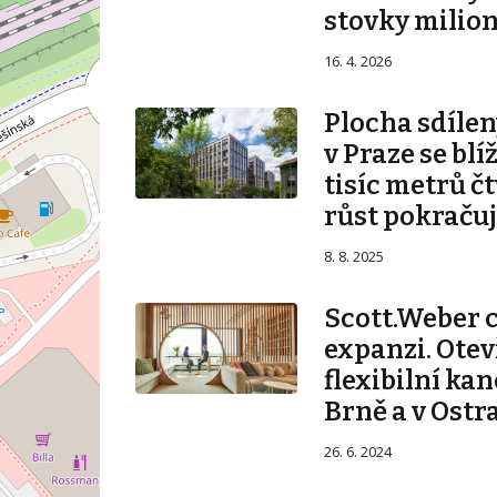
stovky milio
16. 4. 2026
Plocha sdílen
v Praze se blí
tisíc metrů č
růst pokraču
8. 8. 2025
Scott.Weber 
expanzi. Otev
flexibilní kan
Brně a v Ostr
26. 6. 2024