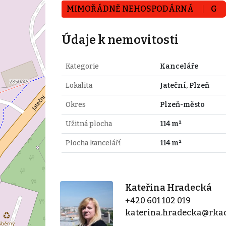
MIMOŘÁDNĚ NEHOSPODÁRNÁ
G
Údaje k nemovitosti
Kategorie
Kanceláře
Lokalita
Jateční, Plzeň
Okres
Plzeň-město
Užitná plocha
114 m²
Plocha kanceláří
114 m²
Kateřina Hradecká
+420 601 102 019
katerina.hradecka@rkad