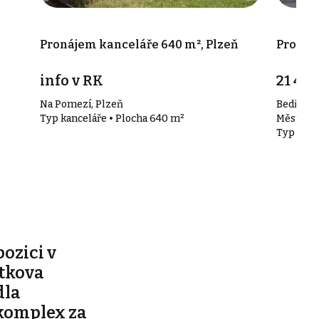
Pronájem kanceláře 640 m², Plzeň
Pronáje
info v RK
21 400
Na Pomezí, Plzeň
Bedřicha
Typ kanceláře • Plocha 640 m²
Město
Typ kanc
pozici v
ítkova
dla
komplex za