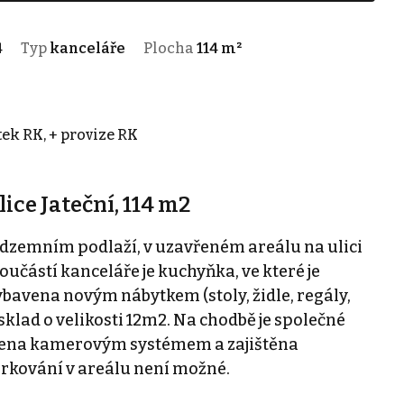
4
Typ
kanceláře
Plocha
114 m²
tek RK, + provize RK
ice Jateční, 114 m2
adzemním podlaží, v uzavřeném areálu na ulici
oučástí kanceláře je kuchyňka, ve které je
ybavena novým nábytkem (stoly, židle, regály,
sklad o velikosti 12m2. Na chodbě je společné
vena kamerovým systémem a zajištěna
rkování v areálu není možné.