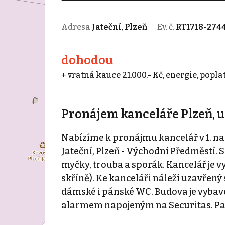
Adresa
Jateční, Plzeň
Ev. č.
RT1718-274
dohodou
+ vratná kauce 21.000,- Kč, energie, popla
Pronájem kanceláře Plzeň, ul
Nabízíme k pronájmu kancelář v 1. n
Jateční, Plzeň - Východní Předměstí. S
myčky, trouba a sporák. Kancelář je v
skříně). Ke kanceláři náleží uzavřený 
dámské i pánské WC. Budova je vyba
alarmem napojeným na Securitas. Pa