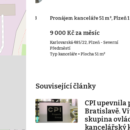
104 m², Plzeň 3
Pronájem kanceláře 51 m², Plzeň 1
9 000 Kč za měsíc
Karlovarská 485/22, Plzeň - Severní
104 m²
Předměstí
Typ kanceláře • Plocha 51 m²
Související články
CPI upevnila 
Bratislavě. V
skupina ovlá
kancelářský 