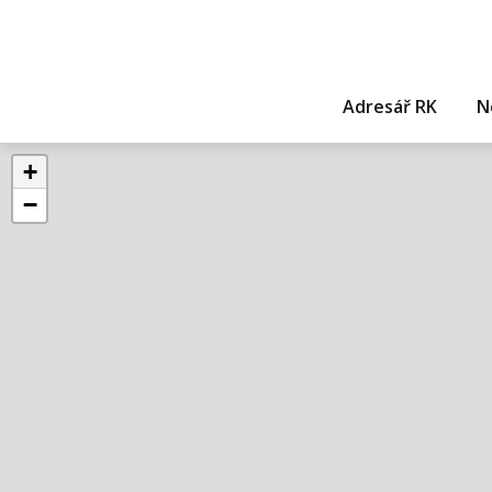
Adresář RK
N
+
−