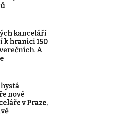
nů
ých kanceláří
ží k hranici 150
tverečních. A
je
chystá
ře nové
celáře v Praze,
avě