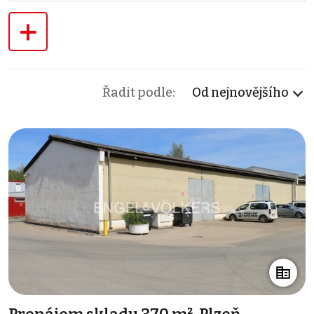
+
Řadit podle:
Od nejnovějšího