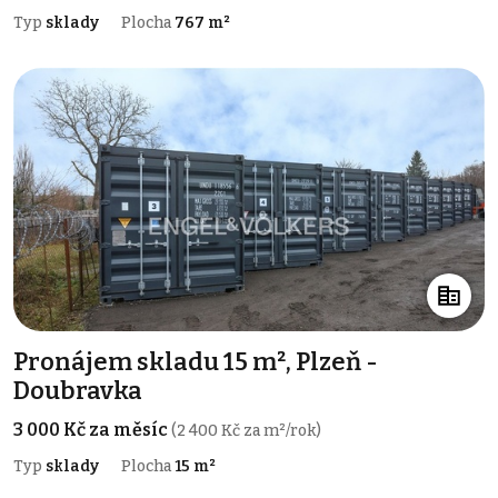
Typ
sklady
Plocha
767 m²
Pronájem skladu 15 m², Plzeň -
Doubravka
3 000 Kč za měsíc
(2 400 Kč za m²/rok)
Typ
sklady
Plocha
15 m²