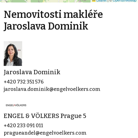
Leaflet
|
©
OpenStreetMap
Nemovitosti makléře
Jaroslava Dominik
Jaroslava Dominik
+420 732 351 576
jaroslava.dominik@engelvoelkers.com
ENGEL & VÖLKERS Prague 5
+420 233 091 011
pragueandel@engelvoelkers.com