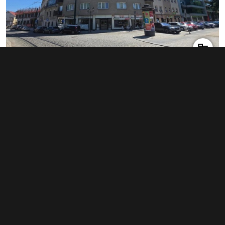
Pronájem skladu 16 m², Plzeň -
Východní Předměstí
5 000 Kč za měsíc
(3 750 Kč za m²/rok)
Typ
sklady
Plocha
16 m²