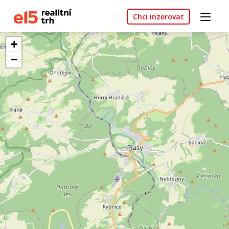
Chci inzerovat
+
−