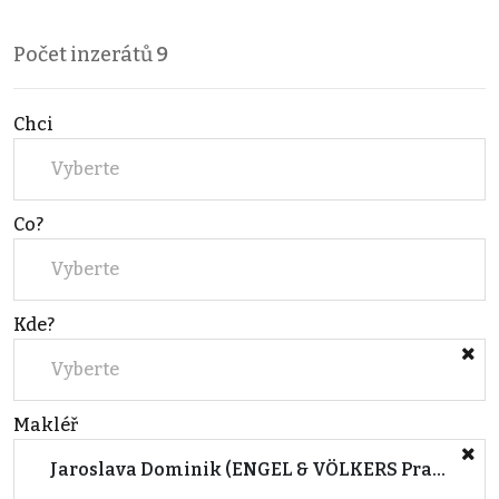
Počet inzerátů
9
Chci
Vyberte
Co?
Vyberte
Kde?
Vyberte
Makléř
Jaroslava Dominik (ENGEL & VÖLKERS Prague 5)