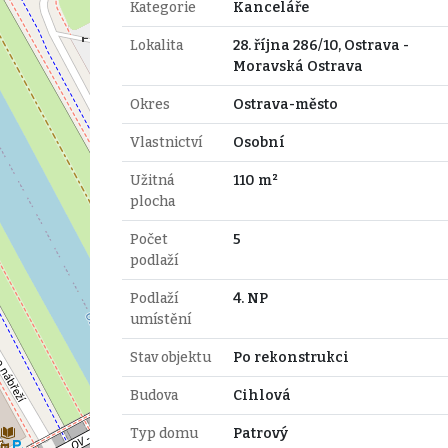
Kategorie
Kanceláře
Lokalita
28. října 286/10, Ostrava -
Moravská Ostrava
Okres
Ostrava-město
Vlastnictví
Osobní
Užitná
110 m²
plocha
Počet
5
podlaží
Podlaží
4. NP
umístění
Stav objektu
Po rekonstrukci
Budova
Cihlová
Typ domu
Patrový