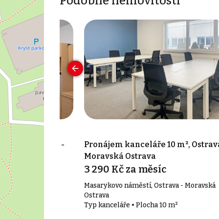
Podobné nemovitosti
31 m², Ostrava -
Pronájem kanceláře 10 m², Ostrava
 Přívoz
Moravská Ostrava
c
3 290 Kč za měsíc
 - Přívoz
Masarykovo náměstí, Ostrava - Moravská
31 m²
Ostrava
Typ kanceláře • Plocha 10 m²