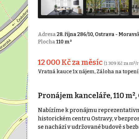
Adresa
28. října 286/10, Ostrava - Morav
Plocha
110 m²
12 000 Kč za měsíc
(1 309 Kč za m²/r
Vratná kauce 1x nájem, Záloha na topení, 
Pronájem kanceláře, 110 m², O
Nabízíme k pronájmu reprezentativní
historickém centru Ostravy, v bezpros
se nachází v udržované budově s bez