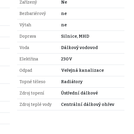
Zařízený
Ne
Bezbariérový
ne
Výtah
ne
Doprava
Silnice, MHD
Voda
Dálkový vodovod
Elektřina
230V
Odpad
Veřejná kanalizace
Topné těleso
Radiátory
Zdroj topení
Ústřední dálkové
Zdroj teplé vody
Centrální dálkový ohřev