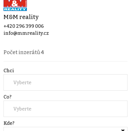
M&M reality
+420 296 399 006
info@mmreality.cz
Počet inzerátů
4
Chci
Vyberte
Co?
Vyberte
Kde?