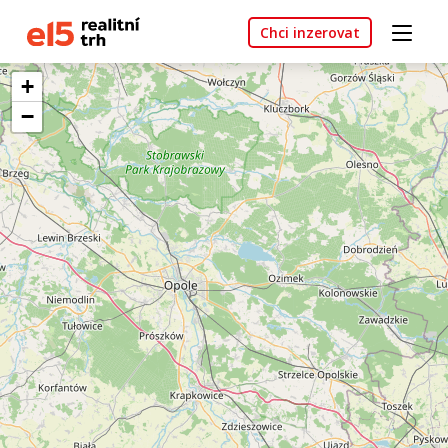
Chci inzerovat
+
−