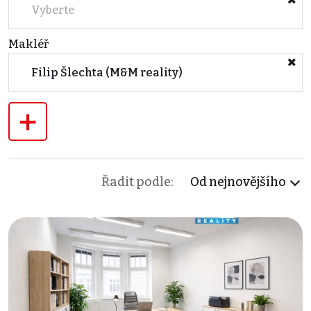
Vyberte
Makléř
Filip Šlechta (M&M reality)
+
Řadit podle:
Od nejnovějšího