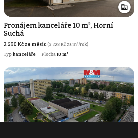
Pronájem kanceláře 10 m², Horní
Suchá
2 690 Kč za měsíc
(3 228 Kč za m²/rok)
Typ
kanceláře
Plocha
10 m²