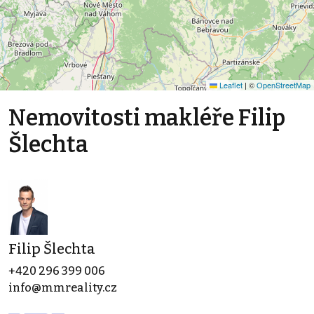
Leaflet
|
©
OpenStreetMap
Nemovitosti makléře Filip
Šlechta
Filip Šlechta
+420 296 399 006
info@mmreality.cz