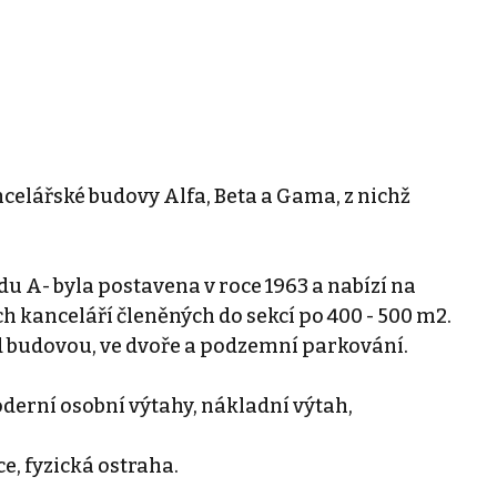
ancelářské budovy Alfa, Beta a Gama, z nichž
u A- byla postavena v roce 1963 a nabízí na
 kanceláří členěných do sekcí po 400 - 500 m2.
řed budovou, ve dvoře a podzemní parkování.
oderní osobní výtahy, nákladní výtah,
e, fyzická ostraha.