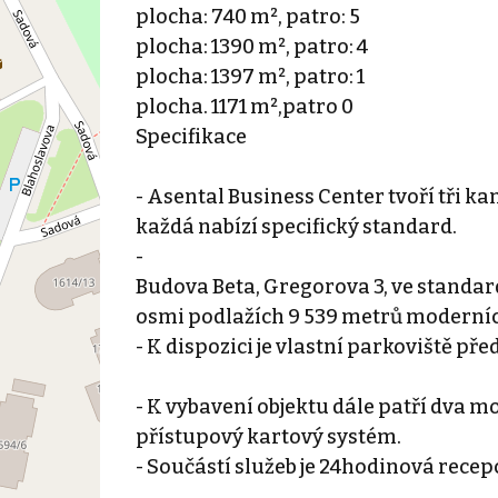
plocha: 740 m², patro: 5
plocha: 1390 m², patro: 4
plocha: 1397 m², patro: 1
plocha. 1171 m²,patro 0
Specifikace
- Asental Business Center tvoří tři k
každá nabízí specifický standard.
-
Budova Beta, Gregorova 3, ve standard
osmi podlažích 9 539 metrů moderních
- K dispozici je vlastní parkoviště p
- K vybavení objektu dále patří dva m
přístupový kartový systém.
- Součástí služeb je 24hodinová recepc