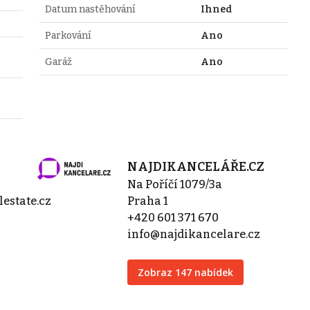
Datum nastěhování
Ihned
Parkování
Ano
Garáž
Ano
NAJDIKANCELÁŘE.CZ
Na Poříčí 1079/3a
estate.cz
Praha 1
+420 601 371 670
info@najdikancelare.cz
Zobraz 147 nabídek