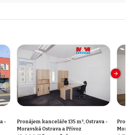
a -
Pronájem kanceláře 135 m², Ostrava -
Pronáje
Moravská Ostrava a Přívoz
Moravsk