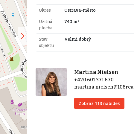
Okres
Ostrava-město
Užitná
740 m²
plocha
Stav
Velmi dobrý
objektu
Martina Nielsen
+420 601 371 670
martina.nielsen@108real
Zobraz 113 nabídek