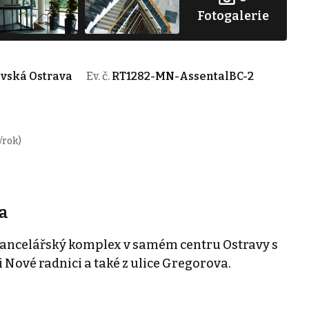
Fotogalerie
avská Ostrava
Ev. č.
RT1282-MN-AssentalBC-2
/rok)
a
kancelářský komplex v samém centru Ostravy s
Nové radnici a také z ulice Gregorova.