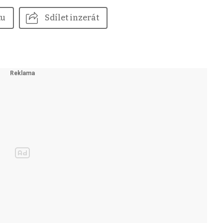
tu
Sdílet inzerát