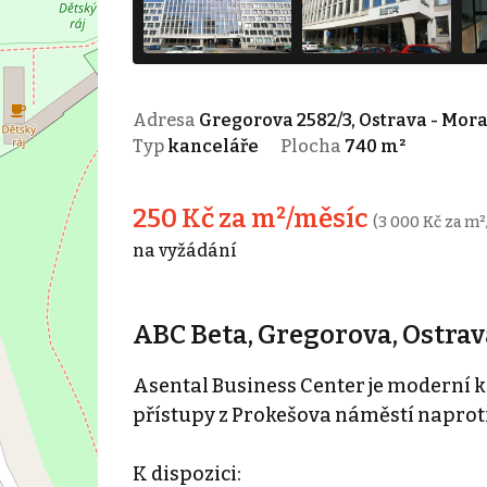
Adresa
Gregorova 2582/3, Ostrava - Mor
Typ
kanceláře
Plocha
740 m²
250 Kč za m²/měsíc
(3 000 Kč za m²
na vyžádání
ABC Beta, Gregorova, Ostrav
Asental Business Center je moderní 
přístupy z Prokešova náměstí naproti 
K dispozici: