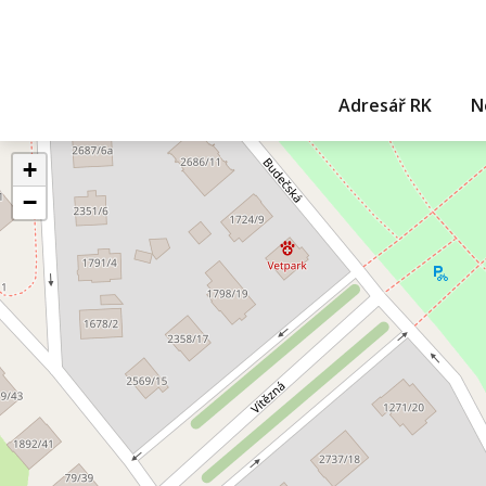
Adresář RK
N
+
−