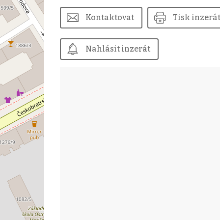
Kontaktovat
Tisk inzerá
Nahlásit inzerát