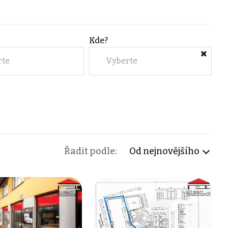
Kde?
rte
Vyberte
Řadit podle:
Od nejnovějšího