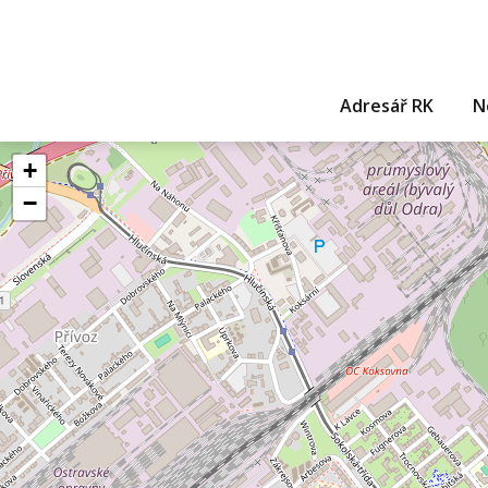
Adresář RK
N
+
−