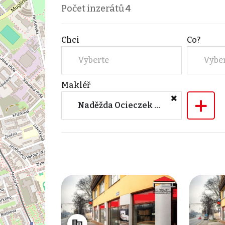
Počet inzerátů
4
Chci
Co?
Vyberte
Vybe
Makléř
+
Naděžda Ocieczek Niec (I.E.T. Reality, s.r.o. (Ostrava))