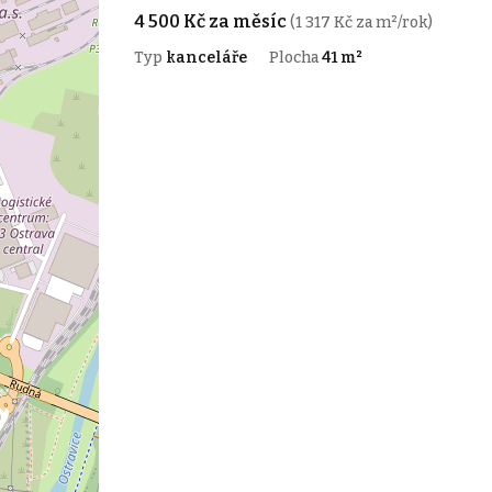
4 500 Kč za měsíc
(1 317 Kč za m²/rok)
Typ
kanceláře
Plocha
41 m²