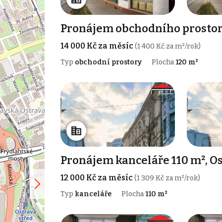
Pronájem obchodního prostoru
14 000 Kč za měsíc
(1 400 Kč za m²/rok)
Typ
obchodní prostory
Plocha
120 m²
Pronájem kanceláře 110 m², Os
12 000 Kč za měsíc
(1 309 Kč za m²/rok)
Typ
kanceláře
Plocha
110 m²