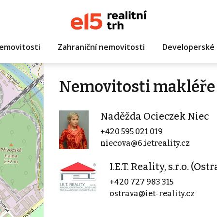
emovitosti
Zahraniční nemovitosti
Developerské 
Nemovitosti makléře
Naděžda Ocieczek Niec
+420 595 021 019
niecova@6.ietreality.cz
I.E.T. Reality, s.r.o. (Ost
+420 727 983 315
ostrava@iet-reality.cz