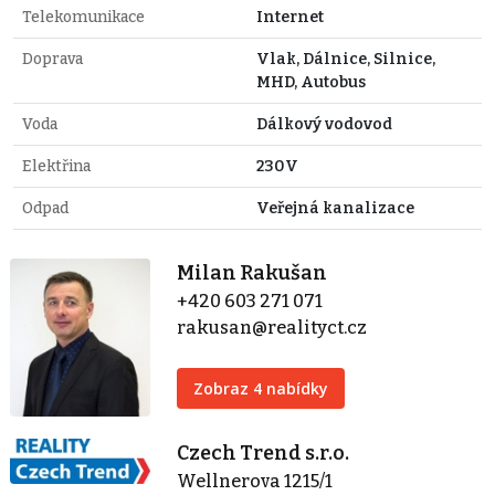
Telekomunikace
Internet
Doprava
Vlak, Dálnice, Silnice,
MHD, Autobus
Voda
Dálkový vodovod
Elektřina
230V
Odpad
Veřejná kanalizace
Milan Rakušan
+420 603 271 071
rakusan@realityct.cz
Zobraz 4 nabídky
Czech Trend s.r.o.
Wellnerova 1215/1