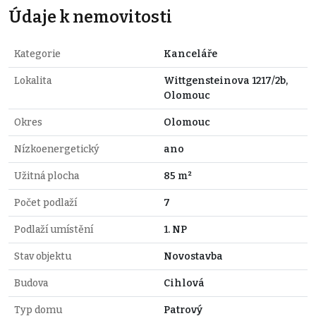
Údaje k nemovitosti
Kategorie
Kanceláře
Lokalita
Wittgensteinova 1217/2b,
Olomouc
Okres
Olomouc
Nízkoenergetický
ano
Užitná plocha
85 m²
Počet podlaží
7
Podlaží umístění
1. NP
Stav objektu
Novostavba
Budova
Cihlová
Typ domu
Patrový