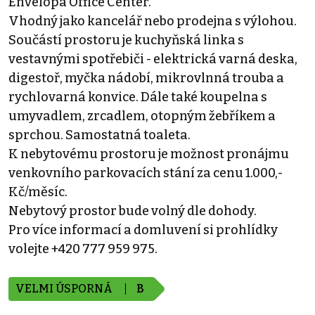
Envelopa Office Center.
Vhodný jako kancelář nebo prodejna s výlohou.
Součástí prostoru je kuchyňská linka s
vestavnými spotřebiči - elektrická varná deska,
digestoř, myčka nádobí, mikrovlnná trouba a
rychlovarná konvice. Dále také koupelna s
umyvadlem, zrcadlem, otopným žebříkem a
sprchou. Samostatná toaleta.
K nebytovému prostoru je možnost pronájmu
venkovního parkovacích stání za cenu 1.000,-
Kč/měsíc.
Nebytový prostor bude volný dle dohody.
Pro více informací a domluvení si prohlídky
volejte +420 777 959 975.
VELMI ÚSPORNÁ
B