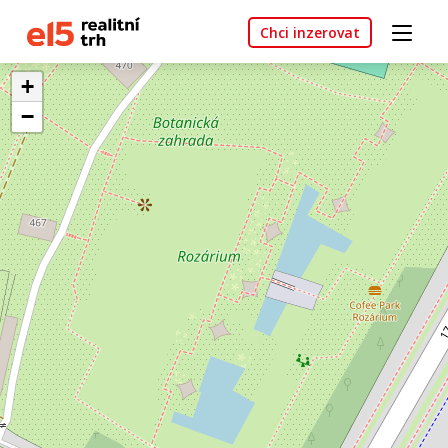
Chci inzerovat
+
−