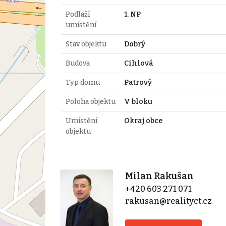
Podlaží
1. NP
umístění
Stav objektu
Dobrý
Budova
Cihlová
Typ domu
Patrový
Poloha objektu
V bloku
Umístění
Okraj obce
objektu
Milan Rakušan
+420 603 271 071
rakusan@realityct.cz