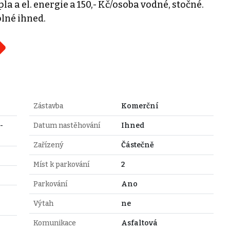
a a el. energie a 150,- Kč/osoba vodné, stočné.
lné ihned.
Zástavba
Komerční
-
Datum nastěhování
Ihned
Zařízený
Částečně
Míst k parkování
2
Parkování
Ano
Výtah
ne
Komunikace
Asfaltová