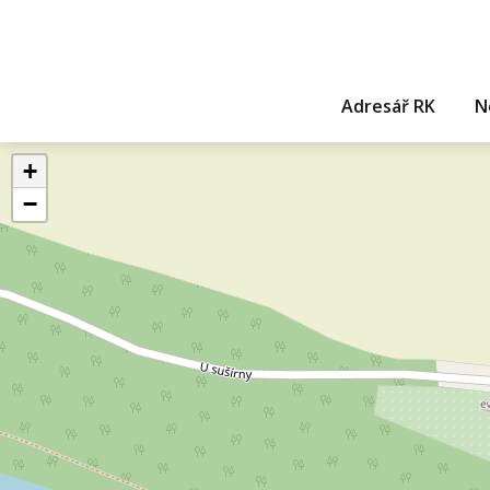
Adresář RK
N
+
−