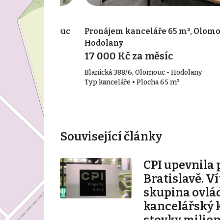
e 103 m², Olomouc
Pronájem kanceláře 65 m², Olomo
Hodolany
síc
17 000 Kč za měsíc
c
Blanická 388/6, Olomouc - Hodolany
103 m²
Typ kanceláře • Plocha 65 m²
Související články
CPI upevnila 
Bratislavě. V
skupina ovlá
kancelářský 