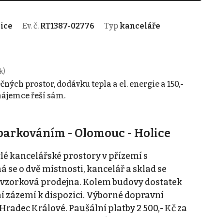
ice
Ev. č.
RT1387-02776
Typ
kanceláře
k)
čných prostor, dodávku tepla a el. energie a 150,-
nájemce řeší sám.
 parkováním - Olomouc - Holice
é kancelářské prostory v přízemí s
 se o dvě místnosti, kancelář a sklad se
o vzorková prodejna. Kolem budovy dostatek
í zázemí k dispozici. Výborné dopravní
Hradec Králové. Paušální platby 2 500,- Kč za