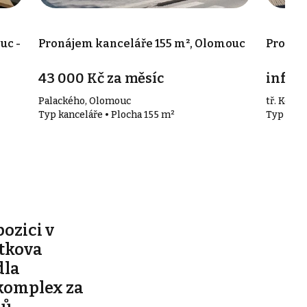
uc -
Pronájem kanceláře 155 m², Olomouc
Pronáj
43 000 Kč za měsíc
info v
Palackého, Olomouc
tř. Kosm
Typ kanceláře • Plocha 155 m²
Typ kanc
pozici v
ítkova
dla
komplex za