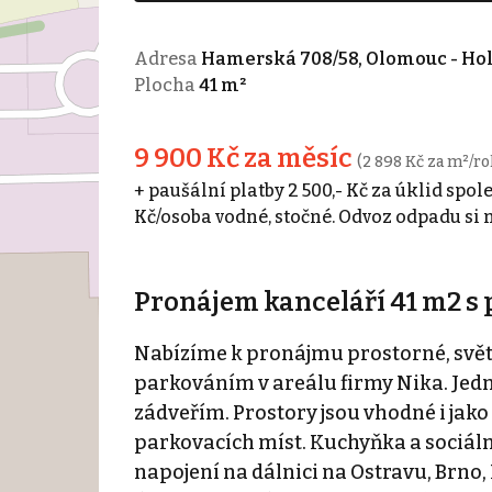
Adresa
Hamerská 708/58, Olomouc - Hol
Plocha
41 m²
9 900 Kč za měsíc
(2 898 Kč za m²/ro
+ paušální platby 2 500,- Kč za úklid spole
Kč/osoba vodné, stočné. Odvoz odpadu si 
Pronájem kanceláří 41 m2 s
Nabízíme k pronájmu prostorné, světl
parkováním v areálu firmy Nika. Jedná
zádveřím. Prostory jsou vhodné i jak
parkovacích míst. Kuchyňka a sociáln
napojení na dálnici na Ostravu, Brno, 