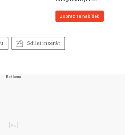
Zobraz 18 nabídek
tu
Sdílet inzerát