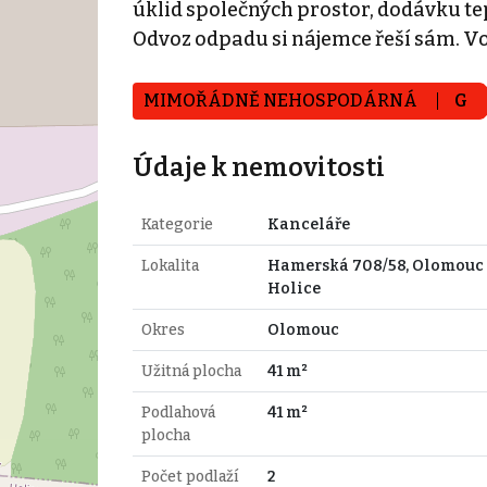
úklid společných prostor, dodávku tepl
Odvoz odpadu si nájemce řeší sám. Vo
MIMOŘÁDNĚ NEHOSPODÁRNÁ
G
Údaje k nemovitosti
Kategorie
Kanceláře
Lokalita
Hamerská 708/58, Olomouc 
Holice
Okres
Olomouc
Užitná plocha
41 m²
Podlahová
41 m²
plocha
Počet podlaží
2