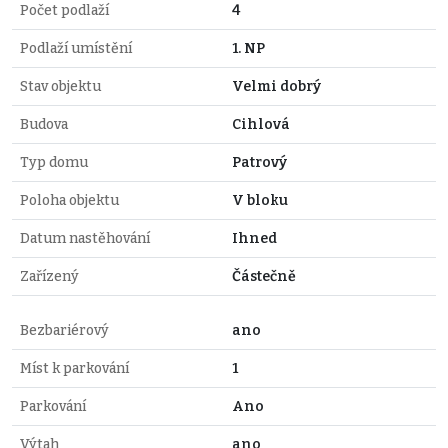
Počet podlaží
4
Podlaží umístění
1. NP
Stav objektu
Velmi dobrý
Budova
Cihlová
Typ domu
Patrový
Poloha objektu
V bloku
Datum nastěhování
Ihned
Zařízený
Částečně
Bezbariérový
ano
Míst k parkování
1
Parkování
Ano
Výtah
ano