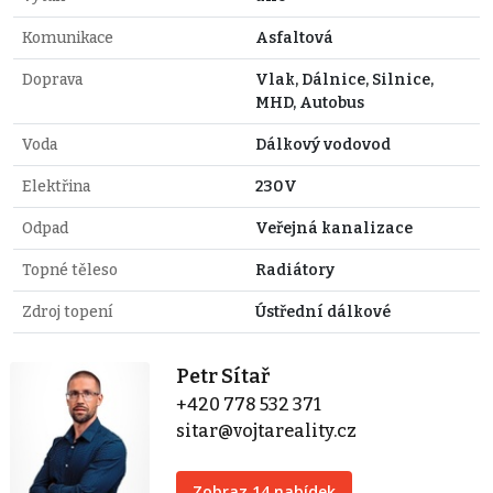
Komunikace
Asfaltová
Doprava
Vlak, Dálnice, Silnice,
MHD, Autobus
Voda
Dálkový vodovod
Elektřina
230V
Odpad
Veřejná kanalizace
Topné těleso
Radiátory
Zdroj topení
Ústřední dálkové
Petr Sítař
+420 778 532 371
sitar@vojtareality.cz
Zobraz 14 nabídek