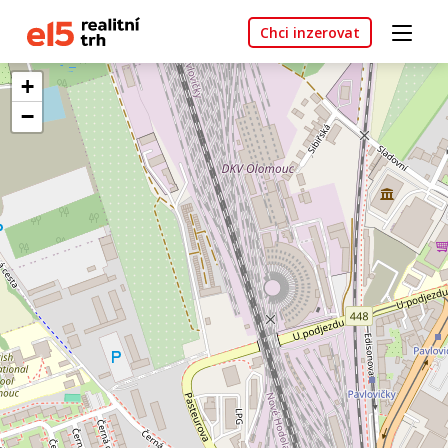
Chci inzerovat
+
−