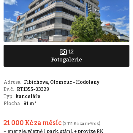
12
Fotogalerie
Adresa
Fibichova, Olomouc - Hodolany
Ev. č.
RT1355-03329
Typ
kanceláře
Plocha
81 m²
21 000 Kč za měsíc
(3 111 Kč za m²/rok)
+ energie, včetně 1 park. stání, + provize RK