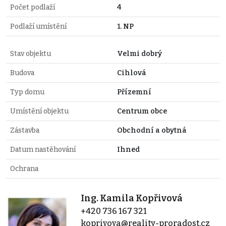
Počet podlaží
4
Podlaží umístění
1. NP
Stav objektu
Velmi dobrý
Budova
Cihlová
Typ domu
Přízemní
Umístění objektu
Centrum obce
Zástavba
Obchodní a obytná
Datum nastěhování
Ihned
Ochrana
Ing. Kamila Kopřivová
+420 736 167 321
koprivova@reality-proradost.cz