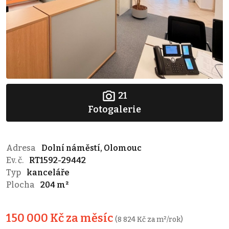
21
Fotogalerie
Adresa
Dolní náměstí, Olomouc
Ev. č.
RT1592-29442
Typ
kanceláře
Plocha
204 m²
150 000 Kč za měsíc
(8 824 Kč za m²/rok)