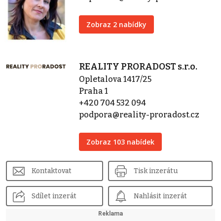
Zobraz 2 nabídky
REALITY PRORADOST s.r.o.
Opletalova 1417/25
Praha 1
+420 704 532 094
podpora@reality-proradost.cz
Zobraz 103 nabídek
Kontaktovat
Tisk inzerátu
Sdílet inzerát
Nahlásit inzerát