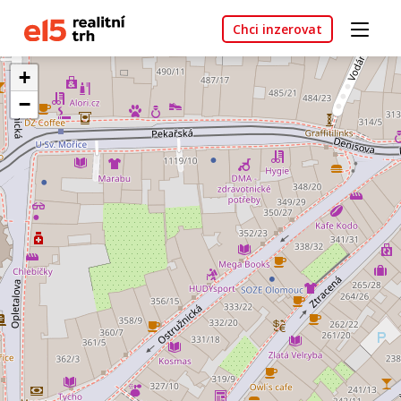
Chci inzerovat
+
−