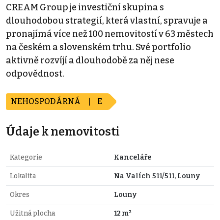
CREAM Group je investiční skupina s
dlouhodobou strategií, která vlastní, spravuje a
pronajímá více než 100 nemovitostí v 63 městech
na českém a slovenském trhu. Své portfolio
aktivně rozvíjí a dlouhodobě za něj nese
odpovědnost.
NEHOSPODÁRNÁ
E
Údaje k nemovitosti
Kategorie
Kanceláře
Lokalita
Na Valích 511/511, Louny
Okres
Louny
Užitná plocha
12 m²