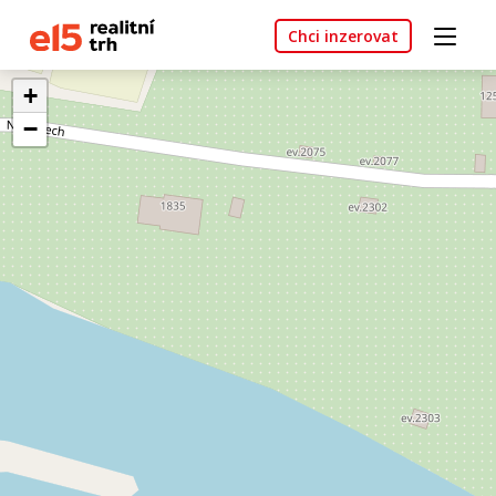
Chci inzerovat
+
−