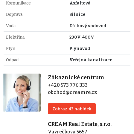
Komunikace
Asfaltová
Doprava
Silnice
Voda
Dálkový vodovod
Elektřina
230V, 400V
Plyn
Plynovod
Odpad
Veřejná kanalizace
Zákaznické centrum
+420 573 776 333
obchod@creamre.cz
Zobraz 43 nabídek
CREAM Real Estate, s.r.o.
Vavrečkova 5657