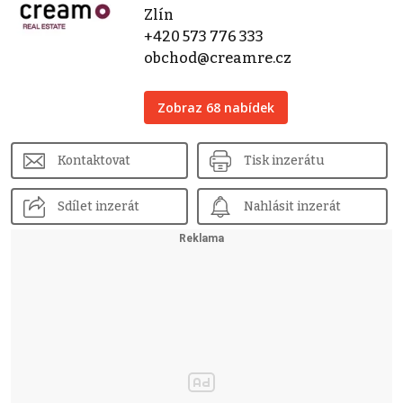
Zlín
+420 573 776 333
obchod@creamre.cz
Zobraz 68 nabídek
Kontaktovat
Tisk inzerátu
Sdílet inzerát
Nahlásit inzerát