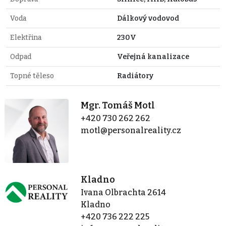
Voda
Dálkový vodovod
Elektřina
230V
Odpad
Veřejná kanalizace
Topné těleso
Radiátory
Mgr. Tomáš Motl
+420 730 262 262
motl@personalreality.cz
Kladno
Ivana Olbrachta 2614
Kladno
+420 736 222 225