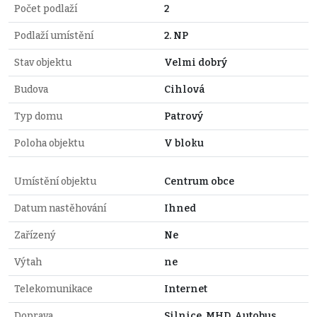
Počet podlaží
2
Podlaží umístění
2. NP
Stav objektu
Velmi dobrý
Budova
Cihlová
Typ domu
Patrový
Poloha objektu
V bloku
Umístění objektu
Centrum obce
Datum nastěhování
Ihned
Zařízený
Ne
Výtah
ne
Telekomunikace
Internet
Doprava
Silnice, MHD, Autobus