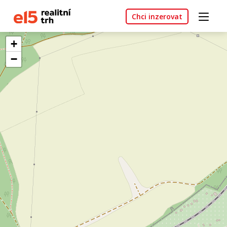
Chci inzerovat
+
−