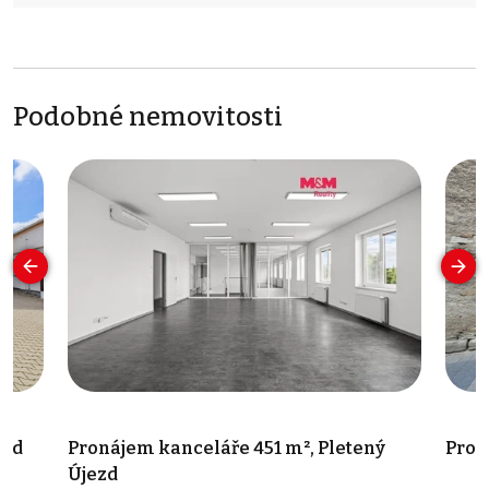
Podobné nemovitosti
rad
Pronájem kanceláře 451 m², Pletený
Pron
Újezd