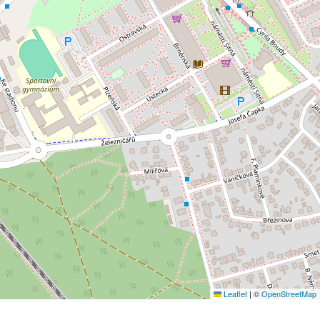
Leaflet
|
©
OpenStreetMap