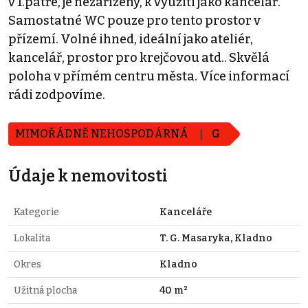
v 1.patře, je nezařízený, k využití jako kancelář.
Samostatné WC pouze pro tento prostor v
přízemí. Volné ihned, ideální jako ateliér,
kancelář, prostor pro krejčovou atd.. Skvělá
poloha v přímém centru města. Více informací
rádi zodpovíme.
MIMOŘÁDNĚ NEHOSPODÁRNÁ
G
Údaje k nemovitosti
Kategorie
Kanceláře
Lokalita
T. G. Masaryka, Kladno
Okres
Kladno
Užitná plocha
40 m²