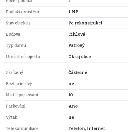
Počet podlaží
2
Podlaží umístění
1. NP
Stav objektu
Po rekonstrukci
Budova
Cihlová
Typ domu
Patrový
Umístění objektu
Okraj obce
Zařízený
Částečně
Bezbariérový
ne
Míst k parkování
10
Parkování
Ano
Výtah
ne
Telekomunikace
Telefon, Internet