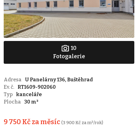
10
Fotogalerie
Adresa
U Panelárny 136, Buštěhrad
Ev. č.
RT1609-902060
Typ
kanceláře
Plocha
30 m²
9 750 Kč za měsíc
(3 900 Kč za m²/rok)