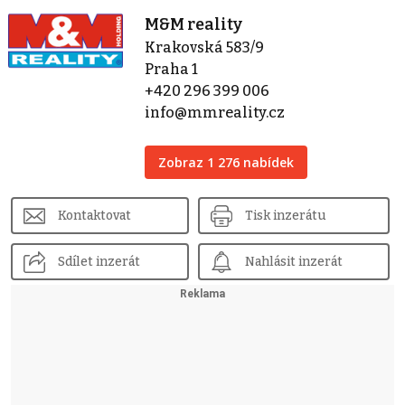
M&M reality
Krakovská 583/9
Praha 1
+420 296 399 006
info@mmreality.cz
Zobraz 1 276 nabídek
Kontaktovat
Tisk inzerátu
Sdílet inzerát
Nahlásit inzerát