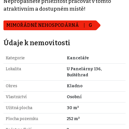
Nepropásněte příležitost pracovat v tomto
atraktivním a dostupném místě!
MIMOŘÁDNĚ NEHOSPODÁRNÁ
G
Údaje k nemovitosti
Kategorie
Kanceláře
Lokalita
U Panelárny 136,
Buštěhrad
Okres
Kladno
Vlastnictví
Osobní
Užitná plocha
30 m²
Plocha pozemku
252 m²