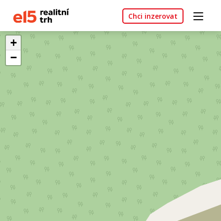
Chci inzerovat
+
−