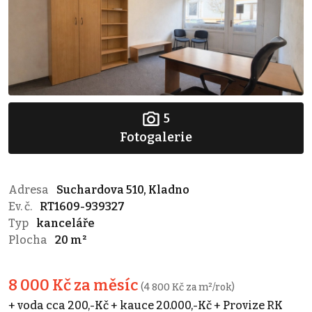
5
Fotogalerie
Adresa
Suchardova 510, Kladno
Ev. č.
RT1609-939327
Typ
kanceláře
Plocha
20 m²
8 000 Kč za měsíc
(4 800 Kč za m²/rok)
+ voda cca 200,-Kč + kauce 20.000,-Kč + Provize RK