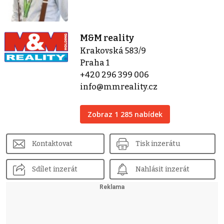
M&M reality
Krakovská 583/9
Praha 1
+420 296 399 006
info@mmreality.cz
Zobraz 1 285 nabídek
Kontaktovat
Tisk inzerátu
Sdílet inzerát
Nahlásit inzerát