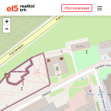
Chci inzerovat
+
−