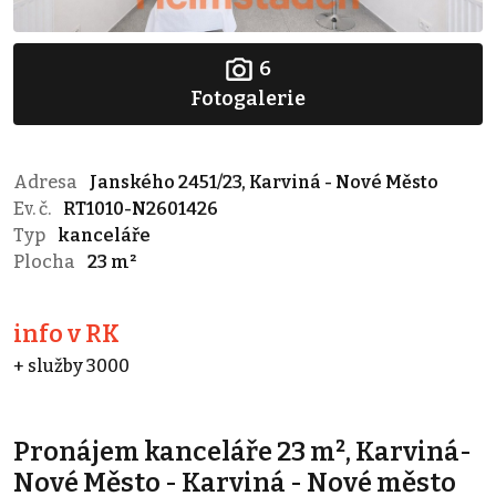
6
Fotogalerie
Adresa
Janského 2451/23, Karviná - Nové Město
Ev. č.
RT1010-N2601426
Typ
kanceláře
Plocha
23 m²
info v RK
+ služby 3000
Pronájem kanceláře 23 m², Karviná-
Nové Město - Karviná - Nové město