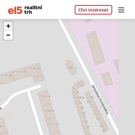
Chci inzerovat
+
−