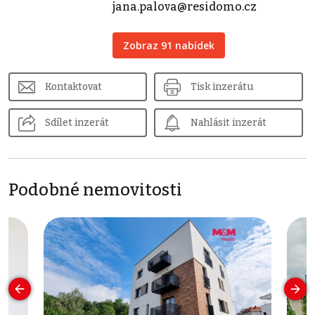
jana.palova@residomo.cz
Zobraz 91 nabídek
Kontaktovat
Tisk inzerátu
Sdílet inzerát
Nahlásit inzerát
Podobné nemovitosti