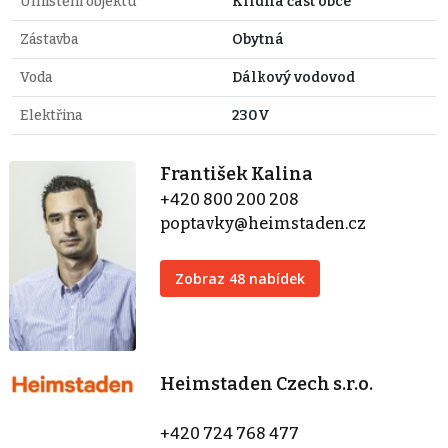
Umístění objektu
Klidná část obce
Zástavba
Obytná
Voda
Dálkový vodovod
Elektřina
230V
František Kalina
+420 800 200 208
poptavky@heimstaden.cz
Zobraz 48 nabídek
Heimstaden Czech s.r.o.
+420 724 768 477