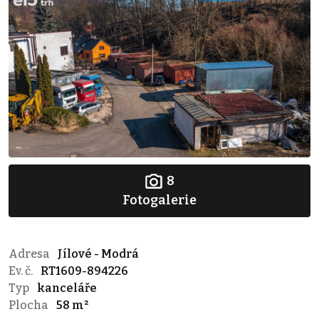
8
Fotogalerie
Adresa
Jílové - Modrá
Ev. č.
RT1609-894226
Typ
kanceláře
Plocha
58 m²