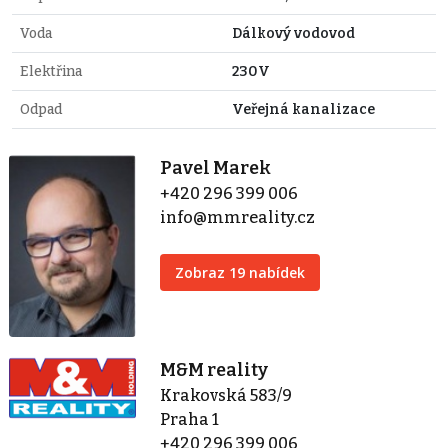
Voda
Dálkový vodovod
Elektřina
230V
Odpad
Veřejná kanalizace
Pavel Marek
+420 296 399 006
info@mmreality.cz
Zobraz 19 nabídek
M&M reality
Krakovská 583/9
Praha 1
+420 296 399 006