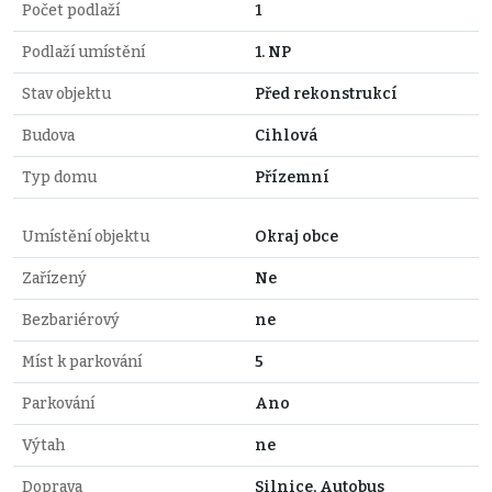
Počet podlaží
1
Podlaží umístění
1. NP
Stav objektu
Před rekonstrukcí
Budova
Cihlová
Typ domu
Přízemní
Umístění objektu
Okraj obce
Zařízený
Ne
Bezbariérový
ne
Míst k parkování
5
Parkování
Ano
Výtah
ne
Doprava
Silnice, Autobus