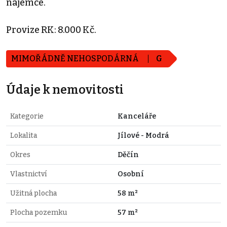
nájemce.
Provize RK: 8.000 Kč.
MIMOŘÁDNĚ NEHOSPODÁRNÁ
G
Údaje k nemovitosti
Kategorie
Kanceláře
Lokalita
Jílové - Modrá
Okres
Děčín
Vlastnictví
Osobní
Užitná plocha
58 m²
Plocha pozemku
57 m²