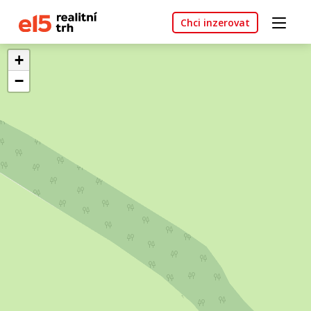
Chci inzerovat
+
−