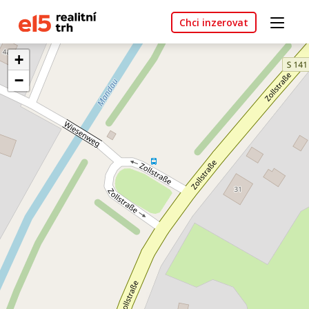
Chci inzerovat
+
−