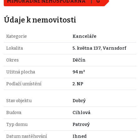
MIMOŘÁDNĚ NEHOSPODÁRNÁ
G
Údaje k nemovitosti
Kategorie
Kanceláře
Lokalita
5. května 137, Varnsdorf
Okres
Děčín
Užitná plocha
94 m²
Podlaží umístění
2. NP
Stav objektu
Dobrý
Budova
Cihlová
Typ domu
Patrový
Datum nastěhování
Ihned