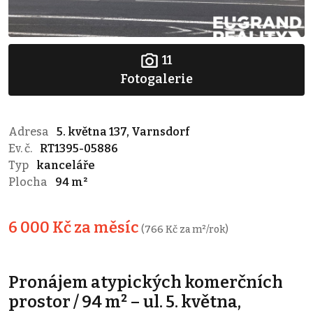
11
Fotogalerie
Adresa
5. května 137, Varnsdorf
Ev. č.
RT1395-05886
Typ
kanceláře
Plocha
94 m²
6 000 Kč za měsíc
(766 Kč za m²/rok)
Pronájem atypických komerčních
prostor / 94 m² – ul. 5. května,