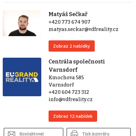
Matyáš Sečkař
+420 773 674 907
matyas.seckar@vdfreality.cz
Zobraz 2 nabídky
Centrála společnosti
Varnsdorf
Kmochova 585
Varnsdorf
+420 604 723 312
info@vdfreality.cz
Zobraz 12 nabídek
Kontaktovat
Tisk inzerátu