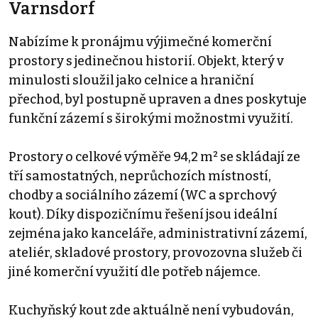
Varnsdorf
Nabízíme k pronájmu výjimečné komerční
prostory s jedinečnou historií. Objekt, který v
minulosti sloužil jako celnice a hraniční
přechod, byl postupně upraven a dnes poskytuje
funkční zázemí s širokými možnostmi využití.
Prostory o celkové výměře 94,2 m² se skládají ze
tří samostatných, neprůchozích místností,
chodby a sociálního zázemí (WC a sprchový
kout). Díky dispozičnímu řešení jsou ideální
zejména jako kanceláře, administrativní zázemí,
ateliér, skladové prostory, provozovna služeb či
jiné komerční využití dle potřeb nájemce.
Kuchyňský kout zde aktuálně není vybudován,