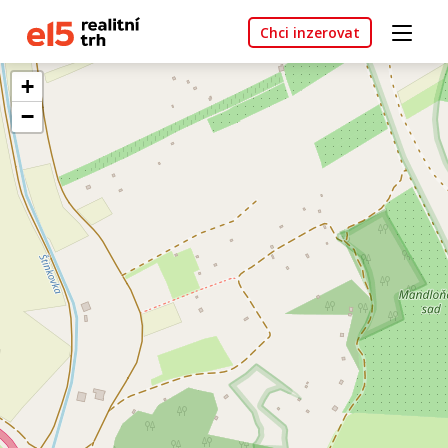
Chci inzerovat
+
−