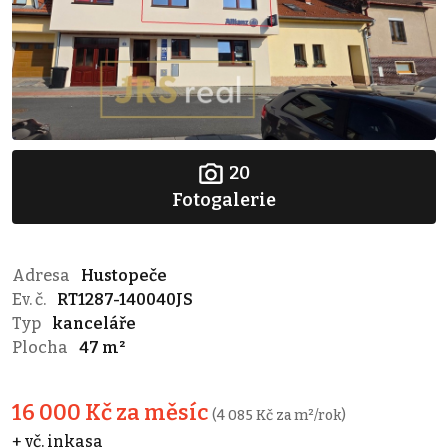
20
Fotogalerie
Adresa
Hustopeče
Ev. č.
RT1287-140040JS
Typ
kanceláře
Plocha
47 m²
16 000 Kč za měsíc
(4 085 Kč za m²/rok)
+ vč. inkasa