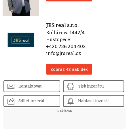
JRS real s.r.o.
Kollárova 1442/4
Hustopeče
+420 736 204 402
info@jrsreal.cz
Zobraz 48 nabídek
Kontaktovat
Tisk inzerátu
Sdílet inzerát
Nahlásit inzerát