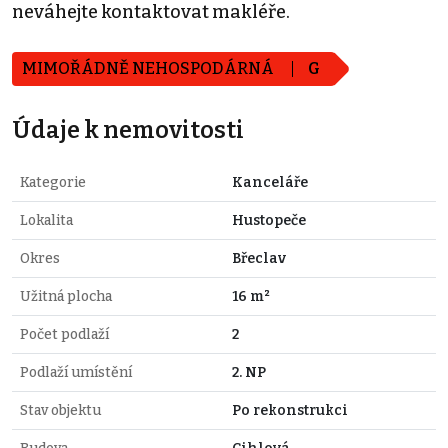
neváhejte kontaktovat makléře.
MIMOŘÁDNĚ NEHOSPODÁRNÁ
G
Údaje k nemovitosti
Kategorie
Kanceláře
Lokalita
Hustopeče
Okres
Břeclav
Užitná plocha
16 m²
Počet podlaží
2
Podlaží umístění
2. NP
Stav objektu
Po rekonstrukci