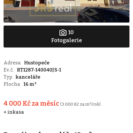
10
Fotogalerie
Adresa
Hustopeče
Ev. č.
RT1287-140040JS-1
Typ
kanceláře
Plocha
16 m²
4 000 Kč za měsíc
(3 000 Kč za m²/rok)
+ inkasa