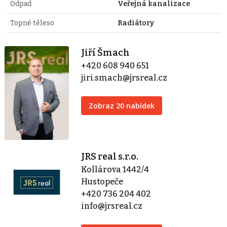
Odpad
Veřejná kanalizace
Topné těleso
Radiátory
Jiří Šmach
+420 608 940 651
jiri.smach@jrsreal.cz
Zobraz 20 nabídek
JRS real s.r.o.
Kollárova 1442/4
Hustopeče
+420 736 204 402
info@jrsreal.cz