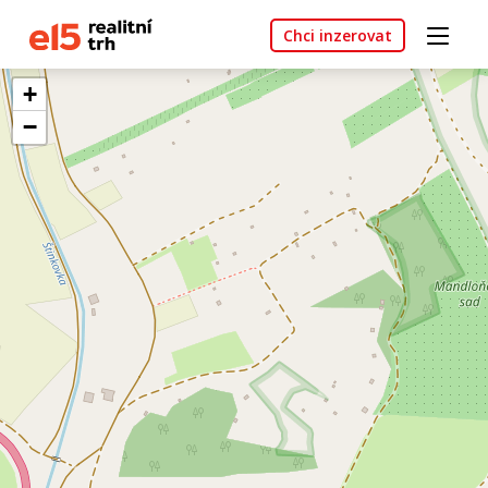
Chci inzerovat
+
−