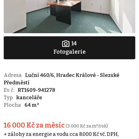
14
Fotogalerie
Adresa
Luční 460/6, Hradec Králové - Slezské
Předměstí
Ev. č.
RT1609-941278
Typ
kanceláře
Plocha
64 m²
16 000 Kč za měsíc
(3 000 Kč za m²/rok)
+ zálohy za energie a vodu cca 8.000 Kč vč. DPH,