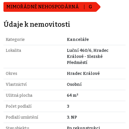
MIMOŘÁDNĚ NEHOSPODÁRNÁ
G
Údaje k nemovitosti
Kategorie
Kanceláře
Lokalita
Luční 460/6, Hradec
Králové - Slezské
Předměstí
Okres
Hradec Králové
Vlastnictví
Osobní
Užitná plocha
64 m²
Počet podlaží
3
Podlaží umístění
3. NP
Stav objektu
Po rekonstrukci