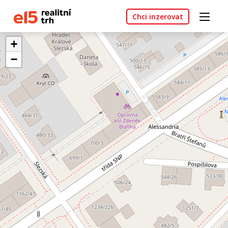
Chci inzerovat
+
−