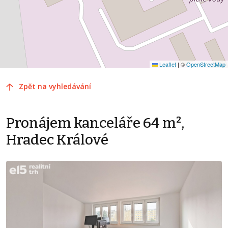
Leaflet
|
©
OpenStreetMap
Zpět na vyhledávání
Pronájem kanceláře 64 m²,
Hradec Králové