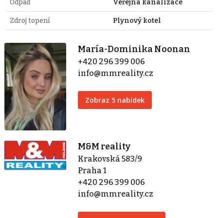
Odpad
Veřejná kanalizace
Zdroj topení
Plynový kotel
María-Dominika Noonan
+420 296 399 006
info@mmreality.cz
Zobraz 5 nabídek
M&M reality
Krakovská 583/9
Praha 1
+420 296 399 006
info@mmreality.cz