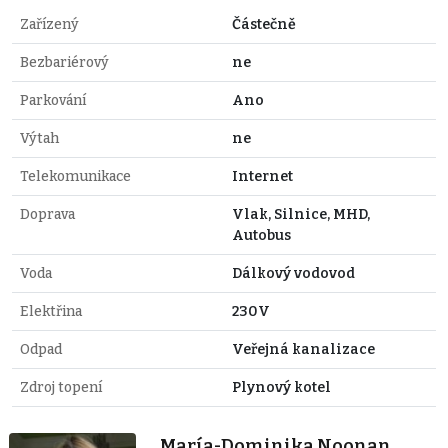
Zařízený
Částečně
Bezbariérový
ne
Parkování
Ano
Výtah
ne
Telekomunikace
Internet
Doprava
Vlak, Silnice, MHD,
Autobus
Voda
Dálkový vodovod
Elektřina
230V
Odpad
Veřejná kanalizace
Zdroj topení
Plynový kotel
María-Dominika Noonan