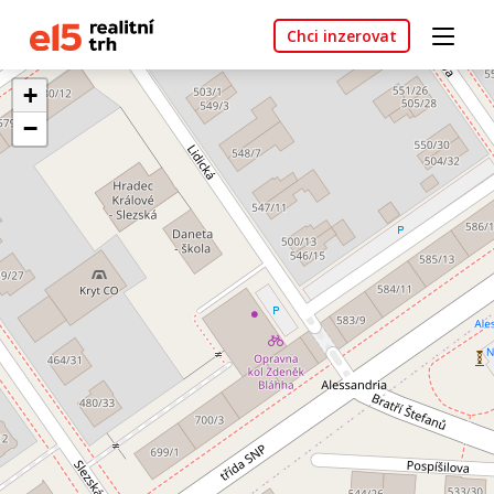
Chci inzerovat
+
−