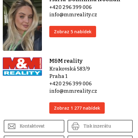
+420 296 399 006
info@mmreality.cz
Zobraz 5 nabídek
M&M reality
Krakovská 583/9
Praha 1
+420 296 399 006
info@mmreality.cz
Zobraz 1 277 nabídek
Kontaktovat
Tisk inzerátu