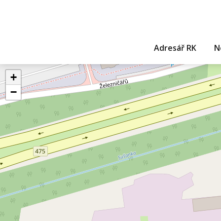
Adresář RK
N
+
−