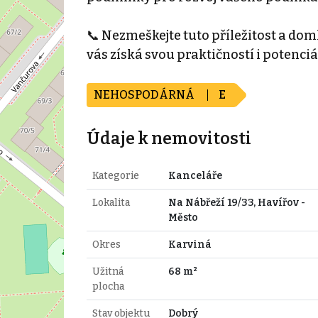
📞 Nezmeškejte tuto příležitost a doml
vás získá svou praktičností i potenci
NEHOSPODÁRNÁ
E
Údaje k nemovitosti
Kategorie
Kanceláře
Lokalita
Na Nábřeží 19/33, Havířov -
Město
Okres
Karviná
Užitná
68 m²
plocha
Stav objektu
Dobrý