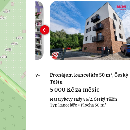
 116 m², Havířov-
Pronájem kanceláře 50 m², Český
 - Šumbark
Těšín
5 000 Kč za měsíc
10, Havířov -
Masarykovy sady 86/2, Český Těšín
Typ kanceláře • Plocha 50 m²
116 m²