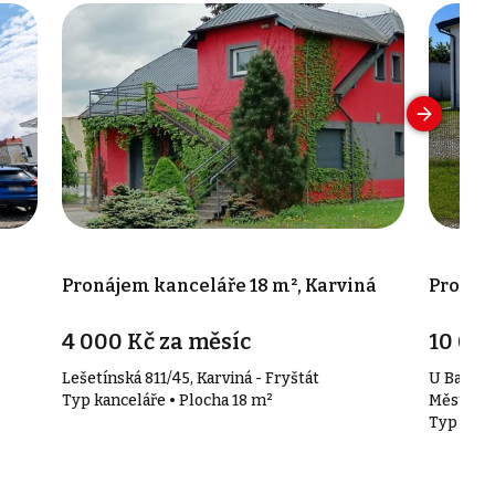
Pronájem kanceláře 18 m², Karviná
Pronáje
4 000 Kč za měsíc
10 000
Lešetínská 811/45, Karviná - Fryštát
U Bažant
Typ kanceláře • Plocha 18 m²
Město
Typ kanc