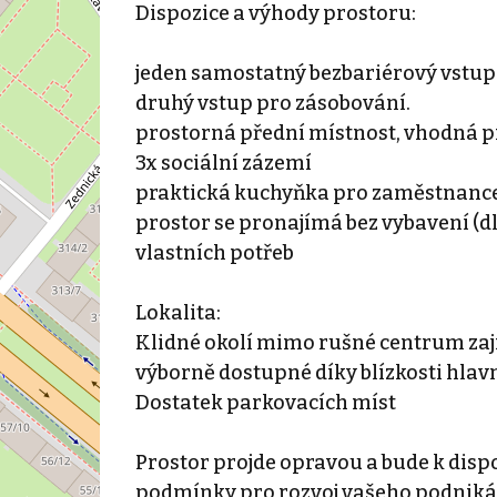
Dispozice a výhody prostoru:
jeden samostatný bezbariérový vstup
druhý vstup pro zásobování.
prostorná přední místnost, vhodná p
3x sociální zázemí
praktická kuchyňka pro zaměstnanc
prostor se pronajímá bez vybavení (dl
vlastních potřeb
Lokalita:
Klidné okolí mimo rušné centrum zaji
výborně dostupné díky blízkosti hlav
Dostatek parkovacích míst
Prostor projde opravou a bude k dispo
podmínky pro rozvoj vašeho podniká