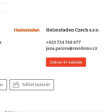
Heimstaden Czech s.r.o.
z
+420 724 768 477
jana.palova@residomo.cz
Zobraz 91 nabídek
tu
Sdílet inzerát