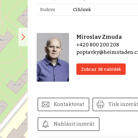
Budova
Cihlová
Miroslav Zmuda
+420 800 200 208
poptavky@heimstaden.c
Zobraz 38 nabídek
Kontaktovat
Tisk inzerá
Nahlásit inzerát