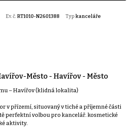
Ev. č.
RT1010-N2601388
Typ
kanceláře
avířov-Město - Havířov - Město
mu – Havířov (klidná lokalita)
 v přízemí, situovaný v tiché a příjemné části
litě perfektní volbou pro kancelář. kosmetické
é aktivity.