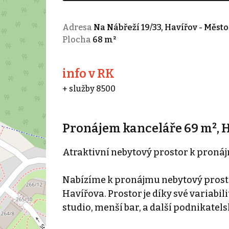
Adresa
Na Nábřeží 19/33, Havířov - Město
Plocha
68 m²
info v RK
+ služby 8500
Pronájem kanceláře 69 m², H
Atraktivní nebytový prostor k pronáj
Nabízíme k pronájmu nebytový prostor
Havířova. Prostor je díky své variabi
studio, menší bar, a další podnikatelsk