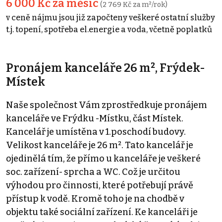
6 000 Kč za měsíc
(2 769 Kč za m²/rok)
v ceně nájmu jsou již započteny veškeré ostatní služby
t.j. topení, spotřeba el.energie a voda, včetně poplatků
Pronájem kanceláře 26 m², Frýdek-
Místek
Naše společnost Vám zprostředkuje pronájem
kanceláře ve Frýdku -Místku, část Místek.
Kancelář je umístěna v 1.poschodí budovy.
Velikost kanceláře je 26 m². Tato kancelář je
ojedinělá tím, že přímo u kanceláře je veškeré
soc. zařízení- sprcha a WC. Což je určitou
výhodou pro činnosti, které potřebují právě
přístup k vodě. Kromě toho je na chodbě v
objektu také sociální zařízení. Ke kanceláři je