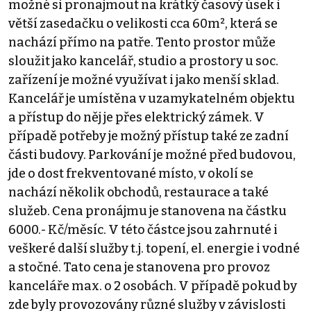
možné si pronajmout na krátký časový úsek i
větší zasedačku o velikosti cca 60m², která se
nachází přímo na patře. Tento prostor může
sloužit jako kancelář, studio a prostory u soc.
zařízení je možné využívat i jako menší sklad.
Kancelář je umístěna v uzamykatelném objektu
a přístup do něj je přes elektrický zámek. V
případě potřeby je možný přístup také ze zadní
části budovy. Parkování je možné před budovou,
jde o dost frekventované místo, v okolí se
nachází několik obchodů, restaurace a také
služeb. Cena pronájmu je stanovena na částku
6000.- Kč/měsíc. V této částce jsou zahrnuté i
veškeré další služby t.j. topení, el. energie i vodné
a stočné. Tato cena je stanovena pro provoz
kanceláře max. o 2 osobách. V případě pokud by
zde byly provozovány různé služby v závislosti