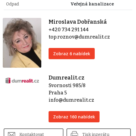
Odpad
Veřejná kanalizace
Miroslava Dobřanská
+420 734 291 144
top.roznov@dumrealit.cz
Zobraz 6 nabídek
Dumrealit.cz
Svornosti 985/8
Praha 5
info@dumrealit.cz
Zobraz 160 nabídek
Kontaktovat
Tisk inzerátu