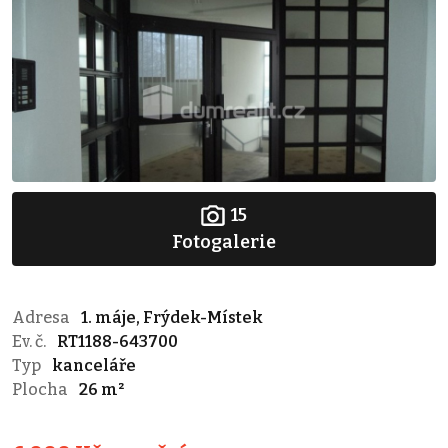
15
Fotogalerie
Adresa
1. máje, Frýdek-Místek
Ev. č.
RT1188-643700
Typ
kanceláře
Plocha
26 m²