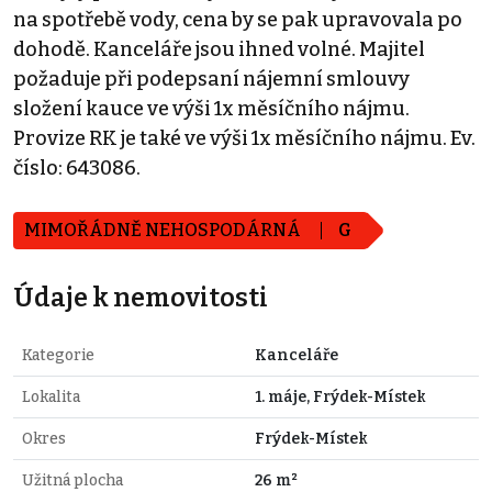
na spotřebě vody, cena by se pak upravovala po
dohodě. Kanceláře jsou ihned volné. Majitel
požaduje při podepsaní nájemní smlouvy
složení kauce ve výši 1x měsíčního nájmu.
Provize RK je také ve výši 1x měsíčního nájmu. Ev.
číslo: 643086.
MIMOŘÁDNĚ NEHOSPODÁRNÁ
G
Údaje k nemovitosti
Kategorie
Kanceláře
Lokalita
1. máje, Frýdek-Místek
Okres
Frýdek-Místek
Užitná plocha
26 m²