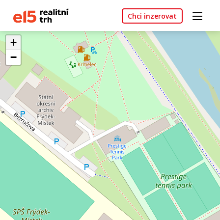
Chci inzerovat
+
−