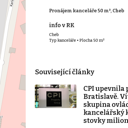
 173 m², Cheb
Pronájem kanceláře 50 m², Cheb
íc
info v RK
Cheb
173 m²
Typ kanceláře • Plocha 50 m²
Související články
CPI upevnila 
Bratislavě. V
skupina ovlá
kancelářský 
stovky milio