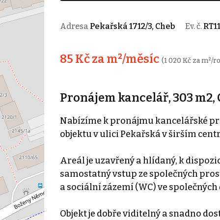
Adresa
Pekařská 1712/3, Cheb
Ev. č.
RT1
85 Kč za m²/měsíc
(1 020 Kč za m²/r
Pronájem kancelář, 303 m2,
Nabízíme k pronájmu kancelářské pros
objektu v ulici Pekařská v širším cent
Areál je uzavřený a hlídaný, k dispoz
samostatný vstup ze společných pros
a sociální zázemí (WC) ve společných
Objekt je dobře viditelný a snadno do