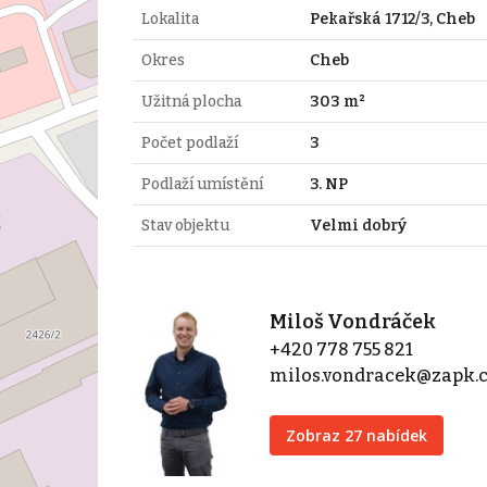
Lokalita
Pekařská 1712/3, Cheb
Okres
Cheb
Užitná plocha
303 m²
Počet podlaží
3
Podlaží umístění
3. NP
Stav objektu
Velmi dobrý
Miloš Vondráček
+420 778 755 821
milos.vondracek@zapk.
Zobraz 27 nabídek