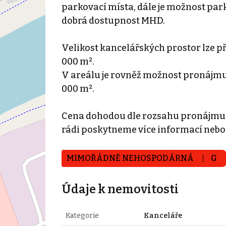
parkovací místa, dále je možnost par
dobrá dostupnost MHD.
Velikost kancelářských prostor lze p
000 m².
V areálu je rovněž možnost pronájmu 
000 m².
Cena dohodou dle rozsahu pronájmu. 
rádi poskytneme více informací neb
MIMOŘÁDNĚ NEHOSPODÁRNÁ
G
Údaje k nemovitosti
Kategorie
Kanceláře