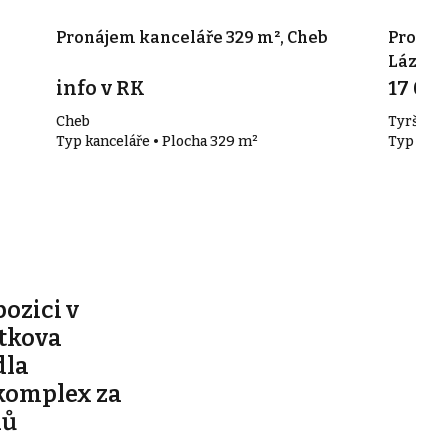
Pronájem kanceláře 329 m², Cheb
Pronáj
Lázně
info v RK
17 000
Cheb
Tyršova 
Typ kanceláře • Plocha 329 m²
Typ kanc
pozici v
ítkova
dla
komplex za
nů