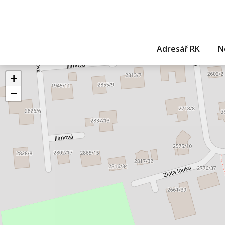
Adresář RK
N
+
−