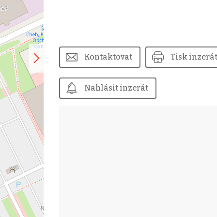
Kontaktovat
Tisk inzerá
Nahlásit inzerát