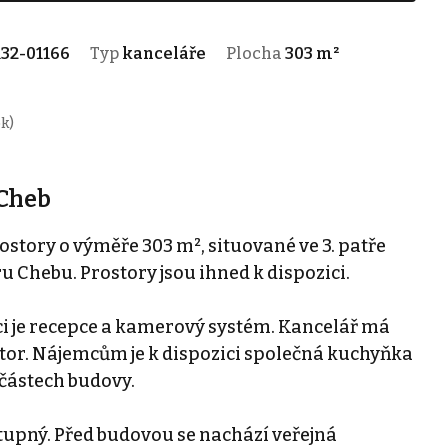
132-01166
Typ
kanceláře
Plocha
303 m²
ok)
 Cheb
tory o výměře 303 m², situované ve 3. patře
ru Chebu. Prostory jsou ihned k dispozici.
ici je recepce a kamerový systém. Kancelář má
tor. Nájemcům je k dispozici společná kuchyňka
 částech budovy.
stupný. Před budovou se nachází veřejná