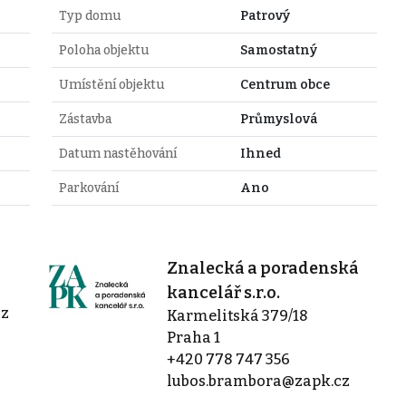
Typ domu
Patrový
Poloha objektu
Samostatný
Umístění objektu
Centrum obce
Zástavba
Průmyslová
Datum nastěhování
Ihned
Parkování
Ano
Znalecká a poradenská
kancelář s.r.o.
cz
Karmelitská 379/18
Praha 1
+420 778 747 356
lubos.brambora@zapk.cz