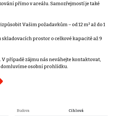
kování přímo v areálu. Samozřejmostí je také
řizpůsobit Vašim požadavkům – od 12 m² až do 1
skladovacích prostor o celkové kapacitě až 9
V případě zájmu nás neváhejte kontaktovat,
o domluvíme osobní prohlídku.
Budova
Cihlová