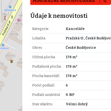
MIMOŘÁDNĚ NEHOSPODÁRNÁ
G
Údaje k nemovitosti
Kategorie
Kanceláře
Lokalita
Pražská tř., České Budějov
Okres
České Budějovice
Užitná plocha
178 m²
Podlahová plocha
178 m²
Plocha kanceláří
178 m²
Počet podlaží
6
Podlaží umístění
4. NP
Stav objektu
Velmi dobrý