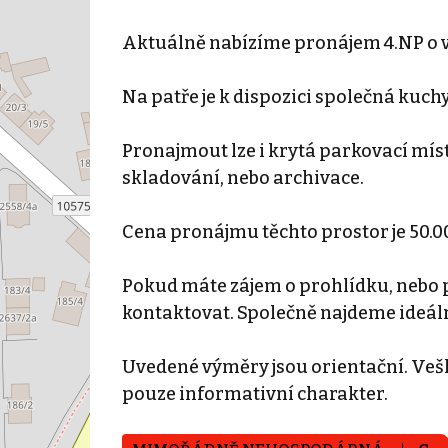
Aktuálně nabízíme pronájem 4.NP o ve
Na patře je k dispozici společná kuchy
Pronajmout lze i krytá parkovací míst
skladování, nebo archivace.
Cena pronájmu těchto prostor je 50.00
Pokud máte zájem o prohlídku, nebo p
kontaktovat. Společně najdeme ideáln
Uvedené výměry jsou orientační. Vešk
pouze informativní charakter.