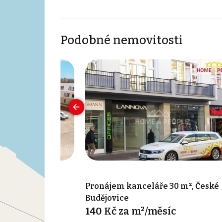
Podobné nemovitosti
 351 m², České
Pronájem kanceláře 30 m², České
Budějovice
síc
140 Kč za m²/měsíc