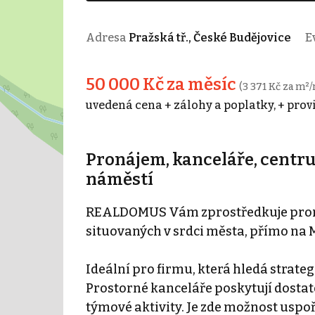
Adresa
Pražská tř., České Budějovice
Ev
50 000 Kč za měsíc
(3 371 Kč za m²/
uvedená cena + zálohy a poplatky, + prov
Pronájem, kanceláře, centru
náměstí
REALDOMUS Vám zprostředkuje proná
situovaných v srdci města, přímo na
Ideální pro firmu, která hledá strat
Prostorné kanceláře poskytují dostat
týmové aktivity. Je zde možnost uspo