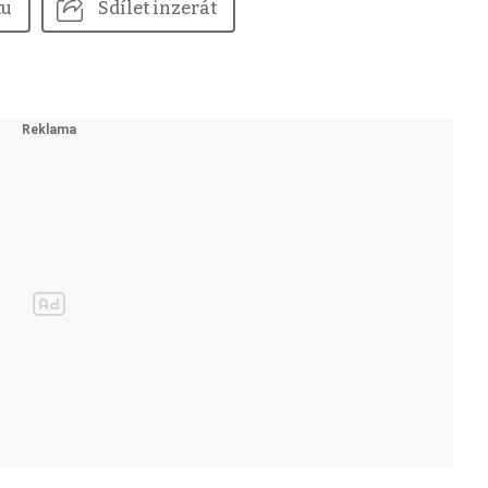
tu
Sdílet inzerát