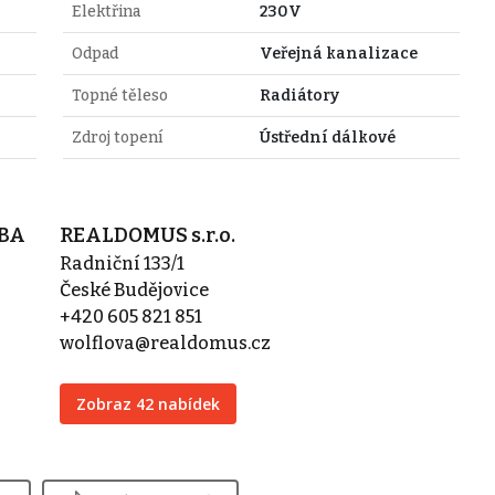
Elektřina
230V
Odpad
Veřejná kanalizace
Topné těleso
Radiátory
Zdroj topení
Ústřední dálkové
MBA
REALDOMUS s.r.o.
Radniční 133/1
České Budějovice
+420 605 821 851
wolflova@realdomus.cz
Zobraz 42 nabídek