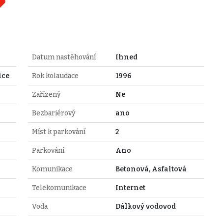
Datum nastěhování
Ihned
ice
Rok kolaudace
1996
Zařízený
Ne
Bezbariérový
ano
Míst k parkování
2
Parkování
Ano
Komunikace
Betonová, Asfaltová
Telekomunikace
Internet
Voda
Dálkový vodovod