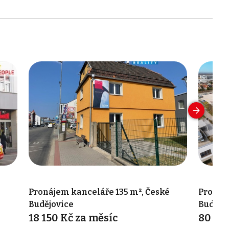
Pronájem kanceláře 135 m², České
Pronáj
Budějovice
Budějo
18 150 Kč za měsíc
80 00