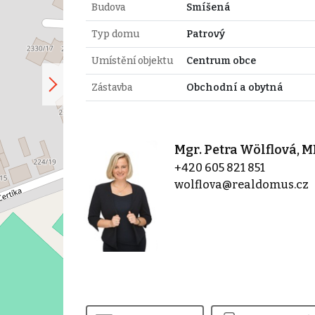
Budova
Smíšená
Typ domu
Patrový
Umístění objektu
Centrum obce
Zástavba
Obchodní a obytná
Mgr. Petra Wölflová, 
+420 605 821 851
wolflova@realdomus.cz