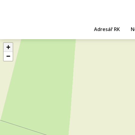
Adresář RK
N
+
−