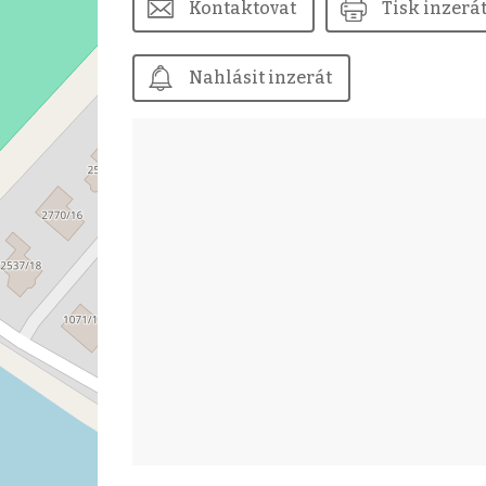
Kontaktovat
Tisk inzerá
Nahlásit inzerát