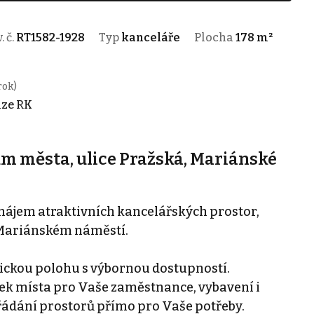
. č.
RT1582-1928
Typ
kanceláře
Plocha
178 m²
rok)
ize RK
m města, ulice Pražská, Mariánské
jem atraktivních kancelářských prostor,
 Mariánském náměstí.
egickou polohu s výbornou dostupností.
ek místa pro Vaše zaměstnance, vybavení i
řádání prostorů přímo pro Vaše potřeby.