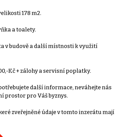
likosti 178 m2.
ňka a toalety.
a v budově a další místnosti k využití
0,-Kč + zálohy a servisní poplatky.
otřebujete další informace, neváhejte nás
í prostor pro Váš byznys.
eré zveřejněné údaje v tomto inzerátu mají